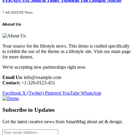
PERADI SAI Jakarta Timur Tegaskan Tak Langgar Aturan
7 Juli 2025
328
Views
About Us
Your source for the lifestyle news. This demo is crafted specifically
to exhibit the use of the theme as a lifestyle site. Visit our main page
for more demos.
We're accepting new partnerships right now.
Email Us:
info@example.com
Contact:
+1-320-0123-451
Facebook
X (Twitter)
Pinterest
YouTube
WhatsApp
Subscribe to Updates
Get the latest creative news from SmartMag about art & design.