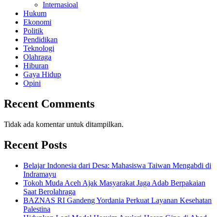
Internasioal
Hukum
Ekonomi
Politik
Pendidikan
Teknologi
Olahraga
Hiburan
Gaya Hidup
Opini
Recent Comments
Tidak ada komentar untuk ditampilkan.
Recent Posts
Belajar Indonesia dari Desa: Mahasiswa Taiwan Mengabdi di
Indramayu
Tokoh Muda Aceh Ajak Masyarakat Jaga Adab Berpakaian
Saat Berolahraga
BAZNAS RI Gandeng Yordania Perkuat Layanan Kesehatan
Palestina