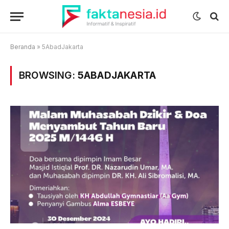
Beranda
»
5AbadJakarta
BROWSING:
5ABADJAKARTA