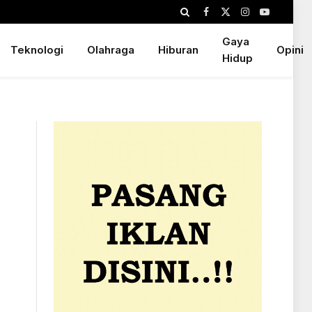
Facebook
X
Instagram
YouTube
(Twitter)
Gaya
Teknologi
Olahraga
Hiburan
Opini
Hidup