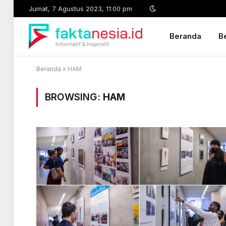
Jumat, 7 Agustus 2023, 11:00 pm
Beranda
Be
Beranda
»
HAM
BROWSING:
HAM