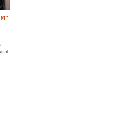
AM”
k
sial