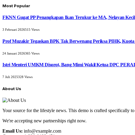
Most Popular
FKNN Gugat PP Penangkapan Ikan Terukur ke MA, Nelayan Kecil 
3 Februari 2026
515
Views
Prof Muzakir Tegaskan BPK Tak Berwenang Periksa PIHK, Kuota
24 Januari 2026
365
Views
Istri Menteri UMKM Disorot, Bang Mimi Wakil Ketua DPC PERAD
7 Juli 2025
328
Views
About Us
Your source for the lifestyle news. This demo is crafted specifically to
We're accepting new partnerships right now.
Email Us:
info@example.com