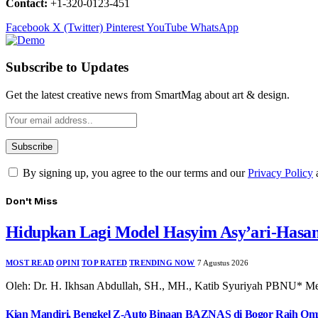
Contact:
+1-320-0123-451
Facebook
X (Twitter)
Pinterest
YouTube
WhatsApp
Subscribe to Updates
Get the latest creative news from SmartMag about art & design.
By signing up, you agree to the our terms and our
Privacy Policy
Don't Miss
Hidupkan Lagi Model Hasyim Asy’ari-Hasa
MOST READ
OPINI
TOP RATED
TRENDING NOW
7 Agustus 2026
Oleh: Dr. H. Ikhsan Abdullah, SH., MH., Katib Syuriyah PBNU* Me
Kian Mandiri, Bengkel Z-Auto Binaan BAZNAS di Bogor Raih Omz