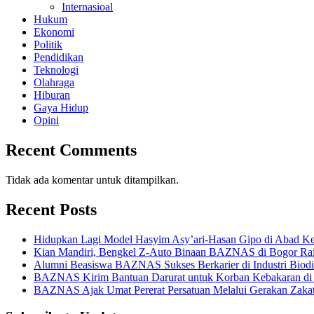
Internasioal
Hukum
Ekonomi
Politik
Pendidikan
Teknologi
Olahraga
Hiburan
Gaya Hidup
Opini
Recent Comments
Tidak ada komentar untuk ditampilkan.
Recent Posts
Hidupkan Lagi Model Hasyim Asy’ari-Hasan Gipo di Abad 
Kian Mandiri, Bengkel Z-Auto Binaan BAZNAS di Bogor Rai
Alumni Beasiswa BAZNAS Sukses Berkarier di Industri Biod
BAZNAS Kirim Bantuan Darurat untuk Korban Kebakaran di
BAZNAS Ajak Umat Pererat Persatuan Melalui Gerakan Zaka