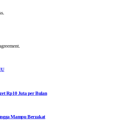
ss.
agreement.
NU
et Rp10 Juta per Bulan
 hingga Mampu Berzakat