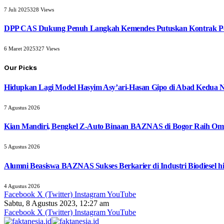
7 Juli 2025
328
Views
DPP CAS Dukung Penuh Langkah Kemendes Putuskan Kontrak Pe
6 Maret 2025
327
Views
Our Picks
Hidupkan Lagi Model Hasyim Asy’ari-Hasan Gipo di Abad Kedua 
7 Agustus 2026
Kian Mandiri, Bengkel Z-Auto Binaan BAZNAS di Bogor Raih Omz
5 Agustus 2026
Alumni Beasiswa BAZNAS Sukses Berkarier di Industri Biodiesel
4 Agustus 2026
Facebook
X (Twitter)
Instagram
YouTube
Sabtu, 8 Agustus 2023, 12:27 am
Facebook
X (Twitter)
Instagram
YouTube