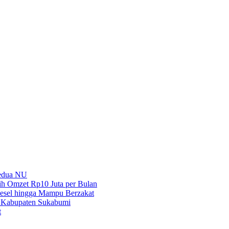
Kedua NU
h Omzet Rp10 Juta per Bulan
iesel hingga Mampu Berzakat
 Kabupaten Sukabumi
t