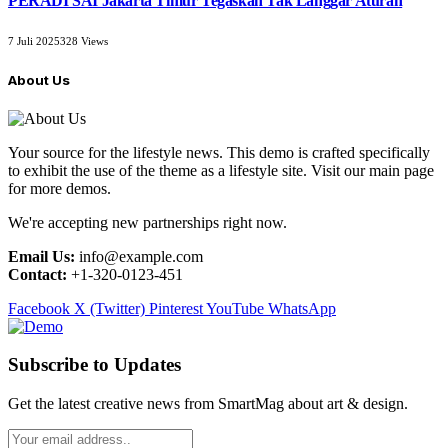
PERADI SAI Jakarta Timur Tegaskan Tak Langgar Aturan
7 Juli 2025
328
Views
About Us
Your source for the lifestyle news. This demo is crafted specifically
to exhibit the use of the theme as a lifestyle site. Visit our main page
for more demos.
We're accepting new partnerships right now.
Email Us:
info@example.com
Contact:
+1-320-0123-451
Facebook
X (Twitter)
Pinterest
YouTube
WhatsApp
Subscribe to Updates
Get the latest creative news from SmartMag about art & design.