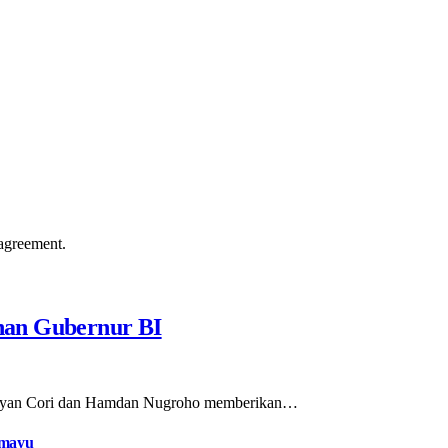
agreement.
han Gubernur BI
Defiyan Cori dan Hamdan Nugroho memberikan…
amayu