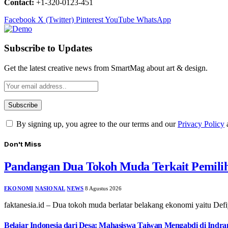
Contact:
+1-320-0123-451
Facebook
X (Twitter)
Pinterest
YouTube
WhatsApp
Subscribe to Updates
Get the latest creative news from SmartMag about art & design.
By signing up, you agree to the our terms and our
Privacy Policy
Don't Miss
Pandangan Dua Tokoh Muda Terkait Pemili
EKONOMI
NASIONAL
NEWS
8 Agustus 2026
faktanesia.id – Dua tokoh muda berlatar belakang ekonomi yaitu 
Belajar Indonesia dari Desa: Mahasiswa Taiwan Mengabdi di Indr