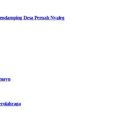
ndamping Desa Pernah Nyaleg
amayu
erolahraga