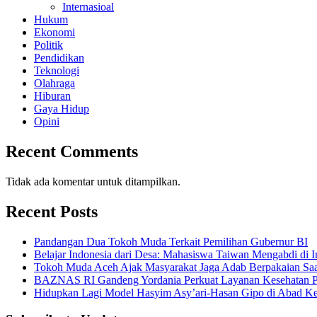
Internasioal
Hukum
Ekonomi
Politik
Pendidikan
Teknologi
Olahraga
Hiburan
Gaya Hidup
Opini
Recent Comments
Tidak ada komentar untuk ditampilkan.
Recent Posts
Pandangan Dua Tokoh Muda Terkait Pemilihan Gubernur BI
Belajar Indonesia dari Desa: Mahasiswa Taiwan Mengabdi di 
Tokoh Muda Aceh Ajak Masyarakat Jaga Adab Berpakaian Saa
BAZNAS RI Gandeng Yordania Perkuat Layanan Kesehatan Pa
Hidupkan Lagi Model Hasyim Asy’ari-Hasan Gipo di Abad 