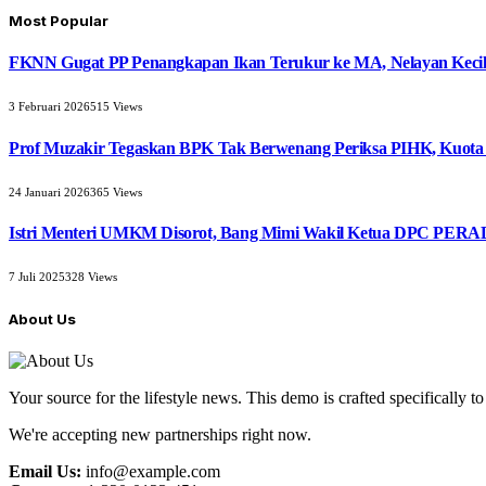
Most Popular
FKNN Gugat PP Penangkapan Ikan Terukur ke MA, Nelayan Kecil 
3 Februari 2026
515
Views
Prof Muzakir Tegaskan BPK Tak Berwenang Periksa PIHK, Kuota
24 Januari 2026
365
Views
Istri Menteri UMKM Disorot, Bang Mimi Wakil Ketua DPC PERAD
7 Juli 2025
328
Views
About Us
Your source for the lifestyle news. This demo is crafted specifically to
We're accepting new partnerships right now.
Email Us:
info@example.com