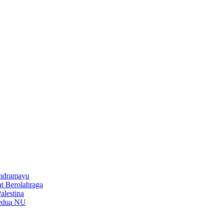
Indramayu
t Berolahraga
lestina
Kedua NU