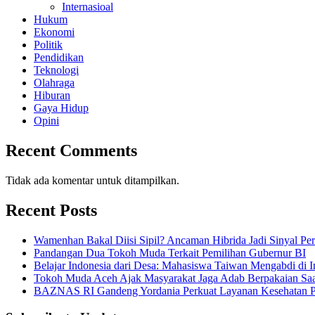
Internasioal
Hukum
Ekonomi
Politik
Pendidikan
Teknologi
Olahraga
Hiburan
Gaya Hidup
Opini
Recent Comments
Tidak ada komentar untuk ditampilkan.
Recent Posts
Wamenhan Bakal Diisi Sipil? Ancaman Hibrida Jadi Sinyal Pe
Pandangan Dua Tokoh Muda Terkait Pemilihan Gubernur BI
Belajar Indonesia dari Desa: Mahasiswa Taiwan Mengabdi di 
Tokoh Muda Aceh Ajak Masyarakat Jaga Adab Berpakaian Saa
BAZNAS RI Gandeng Yordania Perkuat Layanan Kesehatan Pa