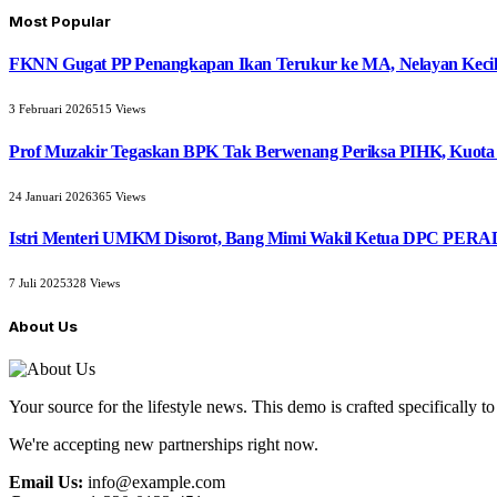
Most Popular
FKNN Gugat PP Penangkapan Ikan Terukur ke MA, Nelayan Kecil 
3 Februari 2026
515
Views
Prof Muzakir Tegaskan BPK Tak Berwenang Periksa PIHK, Kuota
24 Januari 2026
365
Views
Istri Menteri UMKM Disorot, Bang Mimi Wakil Ketua DPC PERAD
7 Juli 2025
328
Views
About Us
Your source for the lifestyle news. This demo is crafted specifically to
We're accepting new partnerships right now.
Email Us:
info@example.com