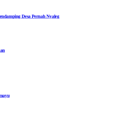
ndamping Desa Pernah Nyaleg
han
amayu