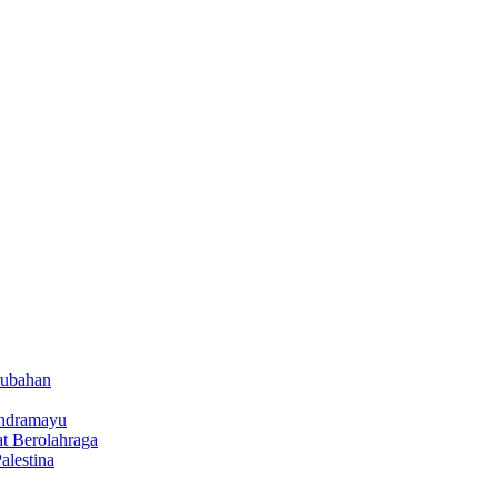
rubahan
Indramayu
t Berolahraga
lestina