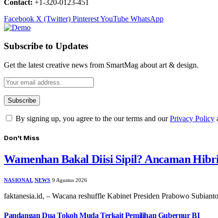
Contact:
+1-320-0123-451
Facebook
X (Twitter)
Pinterest
YouTube
WhatsApp
Subscribe to Updates
Get the latest creative news from SmartMag about art & design.
By signing up, you agree to the our terms and our
Privacy Policy
Don't Miss
Wamenhan Bakal Diisi Sipil? Ancaman Hibri
NASIONAL
NEWS
9 Agustus 2026
faktanesia.id, – Wacana reshuffle Kabinet Presiden Prabowo Subian
Pandangan Dua Tokoh Muda Terkait Pemilihan Gubernur BI