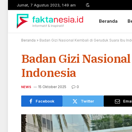
Jumat, 7 Agustus 2023, 1:49 am
Beranda
Be
Beranda
»
Badan Gizi Nasional Kembali di Geruduk Suara Ibu In
Badan Gizi Nasional
Indonesia
15 Oktober 2025
0
NEWS
Facebook
Twitter
Emai