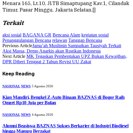
Menara 165, Lt.10, Jl.TB Simaptupang Kav.1, Cilandak
Timur, Pasar Minggu, Jakarta Selatan.[]
Terkait
aksi sosial
BAGANA GR
Bencana Alam
kegiatan sosial
Penanggulangan Bencana
relawan
Tanggap Bencana
Previous Article
Jama’ah Muslimin Sampaikan Tausiyah Terkait
Aksi Massa, Demo Anarkis akan Rugikan Indonesia
Next Article
MK Tegaskan Pembentukan UPZ Bukan Kewajiban,
DPR Diberi Tenggat 2 Tahun Revisi UU Zakat
Keep Reading
NASIONAL
NEWS
5 Agustus 2026
Kian Mandiri, Bengkel Z-Auto Binaan BAZNAS di Bogor Raih
Omzet Rp10 Juta per Bulan
NASIONAL
NEWS
4 Agustus 2026
Alumni Beasiswa BAZNAS Sukses Berkarier di Industri Biodiesel
hingga Mampu Berzakat