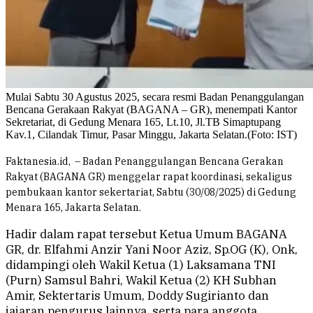
Mulai Sabtu 30 Agustus 2025, secara resmi Badan Penanggulangan
Bencana Gerakaan Rakyat (BAGANA – GR), menempati Kantor
Sekretariat, di Gedung Menara 165, Lt.10, Jl.TB Simaptupang
Kav.1, Cilandak Timur, Pasar Minggu, Jakarta Selatan.(Foto: IST)
Faktanesia.id, – Badan Penanggulangan Bencana Gerakan
Rakyat (BAGANA GR) menggelar rapat koordinasi, sekaligus
pembukaan kantor sekertariat, Sabtu (30/08/2025) di Gedung
Menara 165, Jakarta Selatan.
Hadir dalam rapat tersebut Ketua Umum BAGANA
GR, dr. Elfahmi Anzir Yani Noor Aziz, Sp.OG (K), Onk,
didampingi oleh Wakil Ketua (1) Laksamana TNI
(Purn) Samsul Bahri, Wakil Ketua (2) KH Subhan
Amir, Sektertaris Umum, Doddy Sugirianto dan
jajaran pengurus lainnya, serta para anggota.