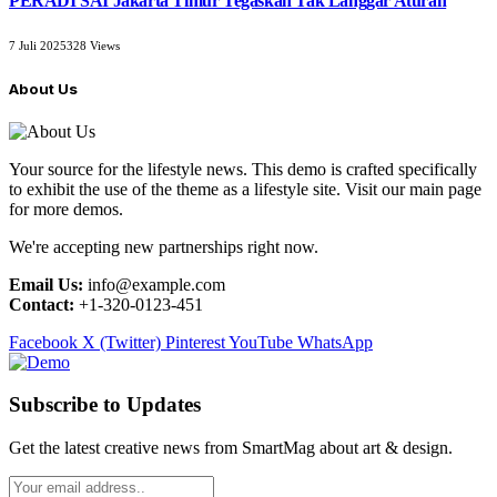
PERADI SAI Jakarta Timur Tegaskan Tak Langgar Aturan
7 Juli 2025
328
Views
About Us
Your source for the lifestyle news. This demo is crafted specifically
to exhibit the use of the theme as a lifestyle site. Visit our main page
for more demos.
We're accepting new partnerships right now.
Email Us:
info@example.com
Contact:
+1-320-0123-451
Facebook
X (Twitter)
Pinterest
YouTube
WhatsApp
Subscribe to Updates
Get the latest creative news from SmartMag about art & design.