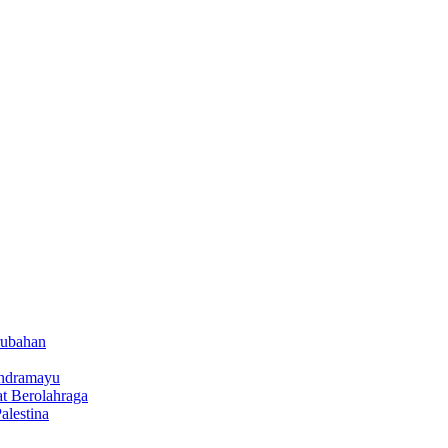
rubahan
Indramayu
t Berolahraga
lestina