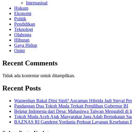
Internasioal
Hukum
Ekonomi
Politik
Pendidikan
Teknologi
Olahraga
Hiburan
Gaya Hidup
Opini
Recent Comments
Tidak ada komentar untuk ditampilkan.
Recent Posts
Wamenhan Bakal Diisi Sipil? Ancaman Hibrida Jadi Sinyal Pe
Pandangan Dua Tokoh Muda Terkait Pemilihan Gubernur BI
Belajar Indonesia dari Desa: Mahasiswa Taiwan Mengabdi di 
Tokoh Muda Aceh Ajak Masyarakat Jaga Adab Berpakaian Saa
BAZNAS RI Gandeng Yordania Perkuat Layanan Kesehatan Pa