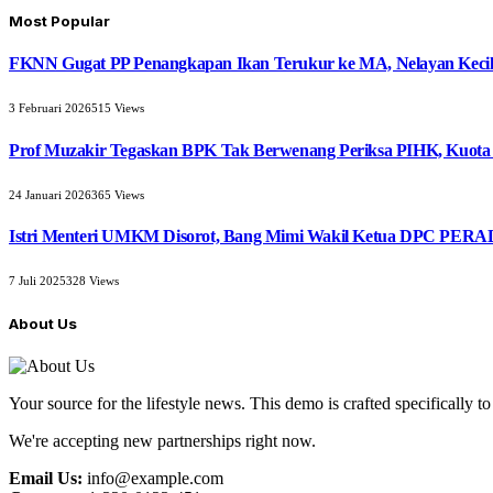
Most Popular
FKNN Gugat PP Penangkapan Ikan Terukur ke MA, Nelayan Kecil 
3 Februari 2026
515
Views
Prof Muzakir Tegaskan BPK Tak Berwenang Periksa PIHK, Kuota
24 Januari 2026
365
Views
Istri Menteri UMKM Disorot, Bang Mimi Wakil Ketua DPC PERAD
7 Juli 2025
328
Views
About Us
Your source for the lifestyle news. This demo is crafted specifically to
We're accepting new partnerships right now.
Email Us:
info@example.com