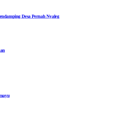
ndamping Desa Pernah Nyaleg
han
amayu