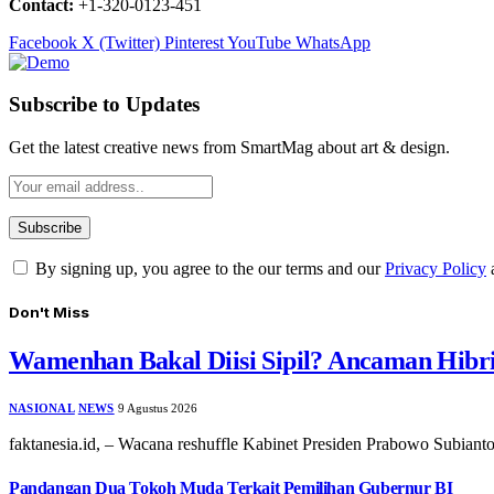
Contact:
+1-320-0123-451
Facebook
X (Twitter)
Pinterest
YouTube
WhatsApp
Subscribe to Updates
Get the latest creative news from SmartMag about art & design.
By signing up, you agree to the our terms and our
Privacy Policy
Don't Miss
Wamenhan Bakal Diisi Sipil? Ancaman Hibri
NASIONAL
NEWS
9 Agustus 2026
faktanesia.id, – Wacana reshuffle Kabinet Presiden Prabowo Subian
Pandangan Dua Tokoh Muda Terkait Pemilihan Gubernur BI