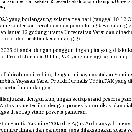
arasumber dan sekitar 35 peserta ekshibitor di kampus Universit
5).
25 yang berlangsung selama tiga hari (tanggal 10-12 O
ameran terkait peralatan dan pendukung kesehatan gigi
 lantai 12 gedung utama Universitas Yarsi dan dihadir
misi, dan praktisi kesehatan gigi.
025 ditandai dengan pengguntingan pita yang dilakuk
i, Prof dr.Jurnalis Uddin,PAK yang diiringi sejumlah p
illahirahmanirrahim, dengan ini saya nyatakan Yamin
embina Yayasan Yarsi, Prof.dr.Jurnalis Uddin,PAK yang 
peserta dan undangan.
ilanjutkan dengan kunjungan setiap stand peserta pame
Antusiasme terlihat dengan proses komunikasi dan di
ugas di setiap stand peserta pameran.
etua Panitia Yasmine 2005 drg.Agus Ardinansyah meny
eminar ilmiah dan pameran, juga dilaksanakan acara se