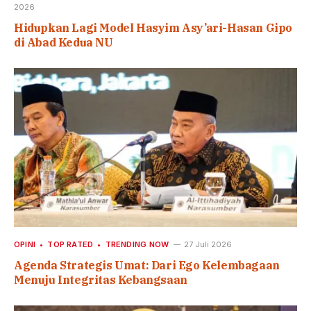
2026
Hidupkan Lagi Model Hasyim Asy’ari-Hasan Gipo
di Abad Kedua NU
OPINI
TOP RATED
TRENDING NOW
27 Juli 2026
Agenda Strategis Umat: Dari Ego Kelembagaan
Menuju Integritas Kebangsaan