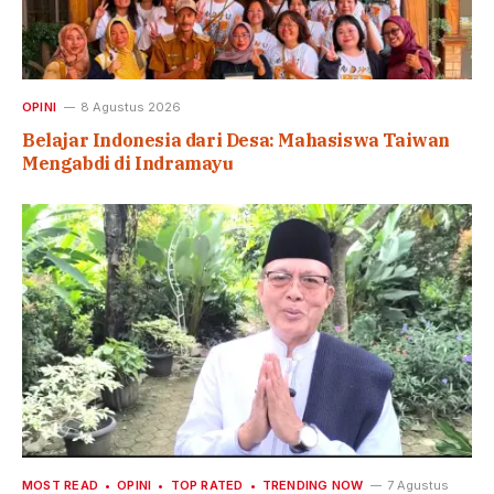
OPINI
8 Agustus 2026
Belajar Indonesia dari Desa: Mahasiswa Taiwan
Mengabdi di Indramayu
MOST READ
OPINI
TOP RATED
TRENDING NOW
7 Agustus