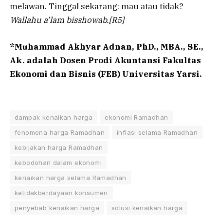
melawan. Tinggal sekarang: mau atau tidak?
Wallahu a’lam bisshowab.[R5]
*Muhammad Akhyar Adnan, PhD., MBA., SE.,
Ak. adalah Dosen Prodi Akuntansi Fakultas
Ekonomi dan Bisnis (FEB) Universitas Yarsi.
dampak kenaikan harga
ekonomi Ramadhan
fenomena harga Ramadhan
inflasi selama Ramadhan
kebijakan harga Ramadhan
kebodohan dalam ekonomi
kenaikan harga selama Ramadhan
ketidakberdayaan konsumen
penyebab kenaikan harga
solusi kenaikan harga