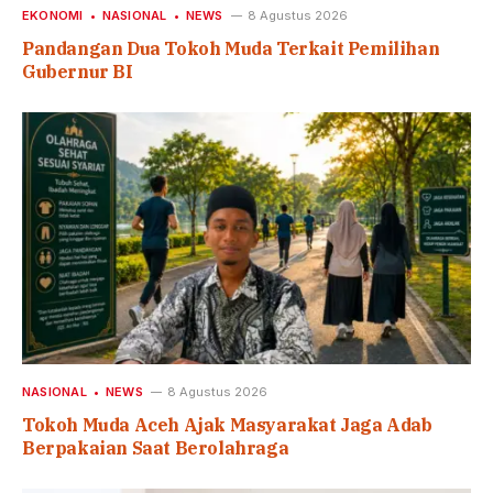
EKONOMI
NASIONAL
NEWS
8 Agustus 2026
Pandangan Dua Tokoh Muda Terkait Pemilihan
Gubernur BI
NASIONAL
NEWS
8 Agustus 2026
Tokoh Muda Aceh Ajak Masyarakat Jaga Adab
Berpakaian Saat Berolahraga