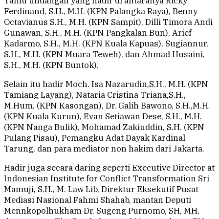
Tamu undangan yang hadir di antaranya Ricky
Ferdinand, S.H., M.H. (KPN Palangka Raya), Benny
Octavianus S.H., M.H. (KPN Sampit), Dilli Timora Andi
Gunawan, S.H., M.H. (KPN Pangkalan Bun), Arief
Kadarmo, S.H., M.H. (KPN Kuala Kapuas), Sugiannur,
S.H., M.H. (KPN Muara Teweh), dan Ahmad Husaini,
S.H., M.H. (KPN Buntok).
Selain itu hadir Moch. Isa Nazarudin,S.H., M.H. (KPN
Tamiang Layang), Nataria Cristina Triana,S.H.,
M.Hum. (KPN Kasongan), Dr. Galih Bawono, S.H.,M.H.
(KPN Kuala Kurun), Evan Setiawan Dese, S.H., M.H.
(KPN Nanga Bulik), Mohamad Zakiuddin, S.H. (KPN
Pulang Pisau), Pemangku Adat Dayak Kardinal
Tarung, dan para mediator non hakim dari Jakarta.
Hadir juga secara daring seperti Executive Director at
Indonesian Institute for Conflict Transformation Sri
Mamuji, S.H., M. Law Lib, Direktur Eksekutif Pusat
Mediasi Nasional Fahmi Shahab, mantan Deputi
Mennkopolhukham Dr. Sugeng Purnomo, SH, MH,