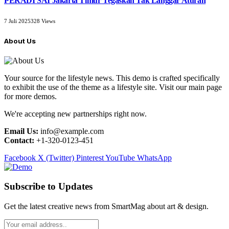
PERADI SAI Jakarta Timur Tegaskan Tak Langgar Aturan
7 Juli 2025
328
Views
About Us
Your source for the lifestyle news. This demo is crafted specifically
to exhibit the use of the theme as a lifestyle site. Visit our main page
for more demos.
We're accepting new partnerships right now.
Email Us:
info@example.com
Contact:
+1-320-0123-451
Facebook
X (Twitter)
Pinterest
YouTube
WhatsApp
Subscribe to Updates
Get the latest creative news from SmartMag about art & design.