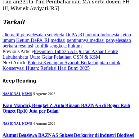
dan anggota Tim Pembaharuan MA serta dosen FH
UI, Wiwiek Awiyati.[R5]
Terkait
alternatif penyelesaian sengketa
DePA-RI
hukum Indonesia
ketua
umum
Ketum DePA-RI
mediasi
pentingnya mediasi
penyelesaian
perkara
resolusi konflik
sengketa hukum
Previous Article
Pesantren Tahfizh Al-Qur’an Azhar Centre
Labuhanbatu Utara Gelar Pelatihan OSN & KSM
Next Article
Potensi Keuangan Syariah Berkelanjutan untuk
Konservasi Hutan: Refleksi Hari Bumi 2025
Keep Reading
NASIONAL
NEWS
5 Agustus 2026
Kian Mandiri, Bengkel Z-Auto Binaan BAZNAS di Bogor Raih
Omzet Rp10 Juta per Bulan
NASIONAL
NEWS
4 Agustus 2026
Alumni Beasiswa BAZNAS Sukses Berkarier di Industri Biodiesel