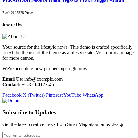
PERADI SAI Jakarta Timur Tegaskan Tak Langgar Aturan
7 Juli 2025
328
Views
About Us
Your source for the lifestyle news. This demo is crafted specifically
to exhibit the use of the theme as a lifestyle site. Visit our main page
for more demos.
We're accepting new partnerships right now.
Email Us:
info@example.com
Contact:
+1-320-0123-451
Facebook
X (Twitter)
Pinterest
YouTube
WhatsApp
Subscribe to Updates
Get the latest creative news from SmartMag about art & design.