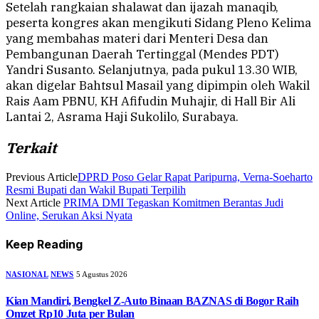
Setelah rangkaian shalawat dan ijazah manaqib,
peserta kongres akan mengikuti Sidang Pleno Kelima
yang membahas materi dari Menteri Desa dan
Pembangunan Daerah Tertinggal (Mendes PDT)
Yandri Susanto. Selanjutnya, pada pukul 13.30 WIB,
akan digelar Bahtsul Masail yang dipimpin oleh Wakil
Rais Aam PBNU, KH Afifudin Muhajir, di Hall Bir Ali
Lantai 2, Asrama Haji Sukolilo, Surabaya.
Terkait
Previous Article
DPRD Poso Gelar Rapat Paripurna, Verna-Soeharto
Resmi Bupati dan Wakil Bupati Terpilih
Next Article
PRIMA DMI Tegaskan Komitmen Berantas Judi
Online, Serukan Aksi Nyata
Keep Reading
NASIONAL
NEWS
5 Agustus 2026
Kian Mandiri, Bengkel Z-Auto Binaan BAZNAS di Bogor Raih
Omzet Rp10 Juta per Bulan