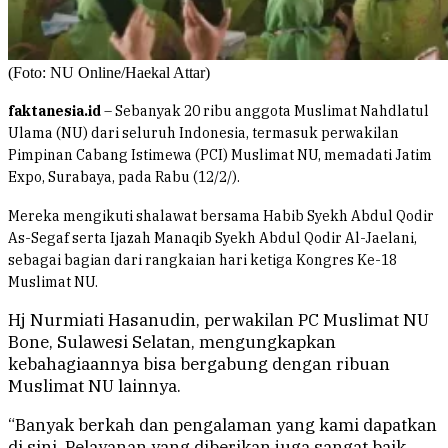
(Foto: NU Online/Haekal Attar)
faktanesia.id
– Sebanyak 20 ribu anggota Muslimat Nahdlatul
Ulama (NU) dari seluruh Indonesia, termasuk perwakilan
Pimpinan Cabang Istimewa (PCI) Muslimat NU, memadati Jatim
Expo, Surabaya, pada Rabu (12/2/).
Mereka mengikuti shalawat bersama Habib Syekh Abdul Qodir
As-Segaf serta Ijazah Manaqib Syekh Abdul Qodir Al-Jaelani,
sebagai bagian dari rangkaian hari ketiga Kongres Ke-18
Muslimat NU.
Hj Nurmiati Hasanudin, perwakilan PC Muslimat NU
Bone, Sulawesi Selatan, mengungkapkan
kebahagiaannya bisa bergabung dengan ribuan
Muslimat NU lainnya.
“Banyak berkah dan pengalaman yang kami dapatkan
di sini. Pelayanan yang diberikan juga sangat baik,