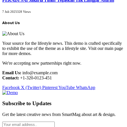
PERADI SAI Jakarta Timur Tegaskan Tak Langgar Aturan
7 Juli 2025
328
Views
About Us
Your source for the lifestyle news. This demo is crafted specifically
to exhibit the use of the theme as a lifestyle site. Visit our main page
for more demos.
We're accepting new partnerships right now.
Email Us:
info@example.com
Contact:
+1-320-0123-451
Facebook
X (Twitter)
Pinterest
YouTube
WhatsApp
Subscribe to Updates
Get the latest creative news from SmartMag about art & design.