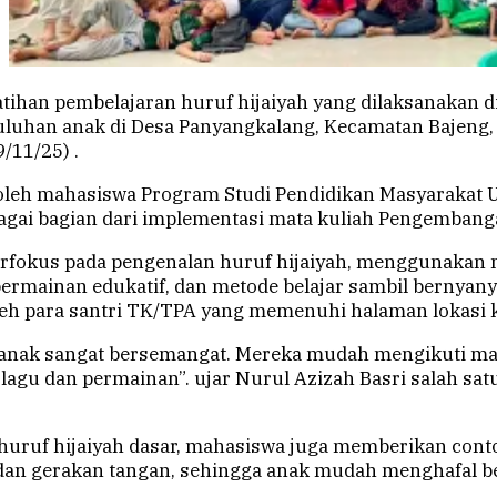
atihan pembelajaran huruf hijaiyah yang dilaksanakan 
uluhan anak di Desa Panyangkalang, Kecamatan Bajeng
9/11/25) .
r oleh mahasiswa Program Studi Pendidikan Masyarakat 
gai bagian dari implementasi mata kuliah Pengemban
erfokus pada pengenalan huruf hijaiyah, menggunakan m
permainan edukatif, dan metode belajar sambil bernyanyi
leh para santri TK/TPA yang memenuhi halaman lokasi k
-anak sangat bersemangat. Mereka mudah mengikuti mat
lagu dan permainan”. ujar Nurul Azizah Basri salah sa
huruf hijaiyah dasar, mahasiswa juga memberikan conto
 dan gerakan tangan, sehingga anak mudah menghafal b