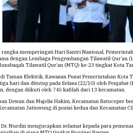
 rangka memperingati Hari Santri Nasional, Pemerintah
ama dengan Lembaga Pengembangan Tilawatil Qur’an (
sabaqah Tilawatil Qur’an (MTQ) ke-23 tingkat Kota Ta
 di Taman Elektrik, Kawasan Pusat Pemerintahan Kota 
ga hari dan ditutup pada Selasa (22/10) oleh Penjabat (P
n, dengan diikuti oleh 745 kafilah dari 13 kecamatan.
an Dewan dan Majelis Hakim, Kecamatan Batuceper ber
Kecamatan Jatiuwung di posisi kedua dan Kecamatan Ci
 Dr. Nurdin mengucapkan selamat kepada para pemena
lanjutkan di ajang MTQ tingkat Provinsi Banten.