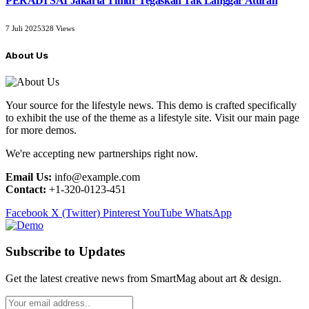
PERADI SAI Jakarta Timur Tegaskan Tak Langgar Aturan
7 Juli 2025
328
Views
About Us
Your source for the lifestyle news. This demo is crafted specifically
to exhibit the use of the theme as a lifestyle site. Visit our main page
for more demos.
We're accepting new partnerships right now.
Email Us:
info@example.com
Contact:
+1-320-0123-451
Facebook
X (Twitter)
Pinterest
YouTube
WhatsApp
Subscribe to Updates
Get the latest creative news from SmartMag about art & design.