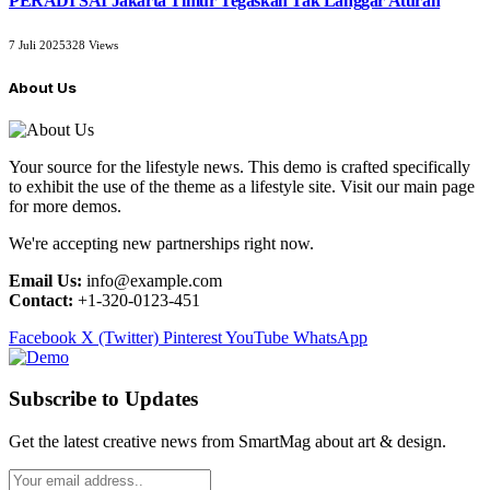
PERADI SAI Jakarta Timur Tegaskan Tak Langgar Aturan
7 Juli 2025
328
Views
About Us
Your source for the lifestyle news. This demo is crafted specifically
to exhibit the use of the theme as a lifestyle site. Visit our main page
for more demos.
We're accepting new partnerships right now.
Email Us:
info@example.com
Contact:
+1-320-0123-451
Facebook
X (Twitter)
Pinterest
YouTube
WhatsApp
Subscribe to Updates
Get the latest creative news from SmartMag about art & design.