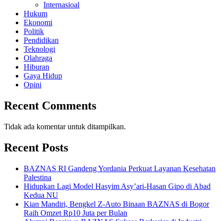
Internasioal
Hukum
Ekonomi
Politik
Pendidikan
Teknologi
Olahraga
Hiburan
Gaya Hidup
Opini
Recent Comments
Tidak ada komentar untuk ditampilkan.
Recent Posts
BAZNAS RI Gandeng Yordania Perkuat Layanan Kesehatan
Palestina
Hidupkan Lagi Model Hasyim Asy’ari-Hasan Gipo di Abad
Kedua NU
Kian Mandiri, Bengkel Z-Auto Binaan BAZNAS di Bogor
Raih Omzet Rp10 Juta per Bulan