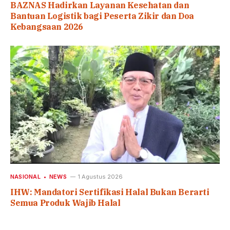
BAZNAS Hadirkan Layanan Kesehatan dan
Bantuan Logistik bagi Peserta Zikir dan Doa
Kebangsaan 2026
NASIONAL
NEWS
1 Agustus 2026
IHW: Mandatori Sertifikasi Halal Bukan Berarti
Semua Produk Wajib Halal