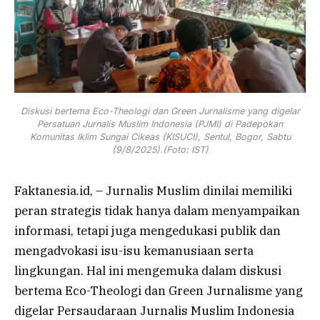
Diskusi bertema Eco-Theologi dan Green Jurnalisme yang digelar
Persatuan Jurnalis Muslim Indonesia (PJMI) di Padepokan
Komunitas Iklim Sungai Cikeas (KISUCI), Sentul, Bogor, Sabtu
(9/8/2025).(Foto: IST)
Faktanesia.id, – Jurnalis Muslim dinilai memiliki
peran strategis tidak hanya dalam menyampaikan
informasi, tetapi juga mengedukasi publik dan
mengadvokasi isu-isu kemanusiaan serta
lingkungan. Hal ini mengemuka dalam diskusi
bertema Eco-Theologi dan Green Jurnalisme yang
digelar Persaudaraan Jurnalis Muslim Indonesia