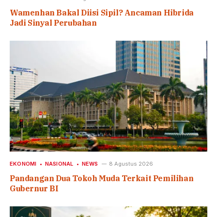
Wamenhan Bakal Diisi Sipil? Ancaman Hibrida
Jadi Sinyal Perubahan
EKONOMI
NASIONAL
NEWS
8 Agustus 2026
Pandangan Dua Tokoh Muda Terkait Pemilihan
Gubernur BI