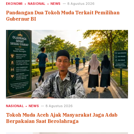
EKONOMI
NASIONAL
NEWS
8 Agustus 2026
Pandangan Dua Tokoh Muda Terkait Pemilihan
Gubernur BI
NASIONAL
NEWS
8 Agustus 2026
Tokoh Muda Aceh Ajak Masyarakat Jaga Adab
Berpakaian Saat Berolahraga