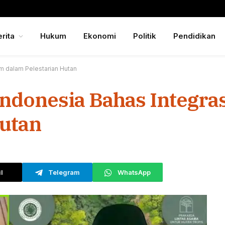
rita
Hukum
Ekonomi
Politik
Pendidikan
am dalam Pelestarian Hutan
ndonesia Bahas Integrasi
Hutan
l
Telegram
WhatsApp