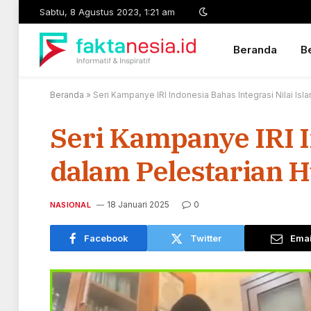
Sabtu, 8 Agustus 2023, 1:21 am
Beranda
Be
Beranda
»
Seri Kampanye IRI Indonesia Bahas Integrasi Nilai Isl
Seri Kampanye IRI I
dalam Pelestarian 
18 Januari 2025
0
NASIONAL
Facebook
Twitter
Emai