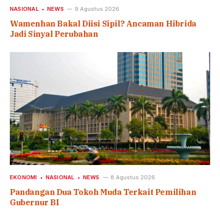
NASIONAL
NEWS
9 Agustus 2026
Wamenhan Bakal Diisi Sipil? Ancaman Hibrida
Jadi Sinyal Perubahan
EKONOMI
NASIONAL
NEWS
8 Agustus 2026
Pandangan Dua Tokoh Muda Terkait Pemilihan
Gubernur BI