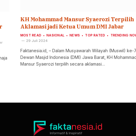
KH Mohammad Mansur Syaerozi Terpilih
r
Aklamasi jadi Ketua Umum DMI Jabar
MOST READ
NASIONAL
NEWS
TOP RATED
TRENDING NO
29 Juli 2024
er
Faktanesia.id, – Dalam Musyawarah Wilayah (Muswil) ke-
Dewan Masjid Indonesia (DMI) Jawa Barat, KH Mohamma
maja
Mansur Syaerozi terpilih secara aklamasi…