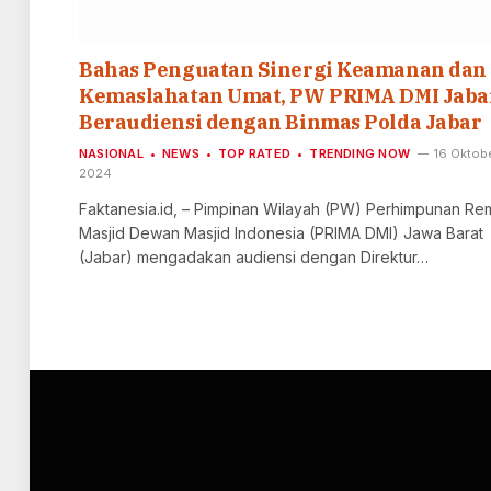
Bahas Penguatan Sinergi Keamanan dan
Kemaslahatan Umat, PW PRIMA DMI Jaba
Beraudiensi dengan Binmas Polda Jabar
NASIONAL
NEWS
TOP RATED
TRENDING NOW
16 Oktob
2024
Faktanesia.id, – Pimpinan Wilayah (PW) Perhimpunan Re
Masjid Dewan Masjid Indonesia (PRIMA DMI) Jawa Barat
(Jabar) mengadakan audiensi dengan Direktur…