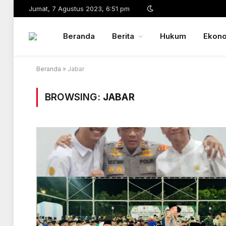
Jumat, 7 Agustus 2023, 6:51 pm
Beranda
Berita
Hukum
Ekon
Beranda
»
Jabar
BROWSING:
JABAR