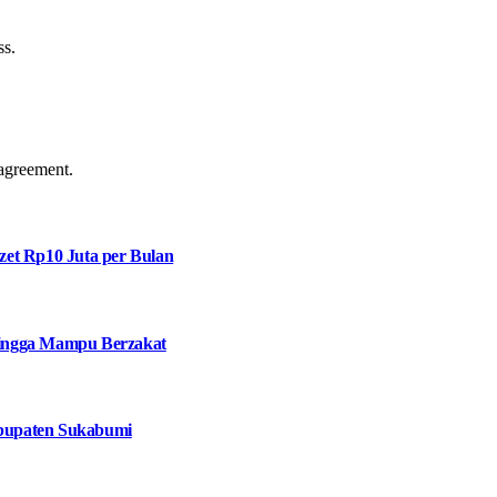
ss.
agreement.
et Rp10 Juta per Bulan
 hingga Mampu Berzakat
bupaten Sukabumi