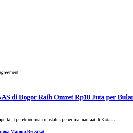
agreement.
AS di Bogor Raih Omzet Rp10 Juta per Bula
emperkuat perekonomian mustahik penerima manfaat di Kota…
 hingga Mampu Berzakat