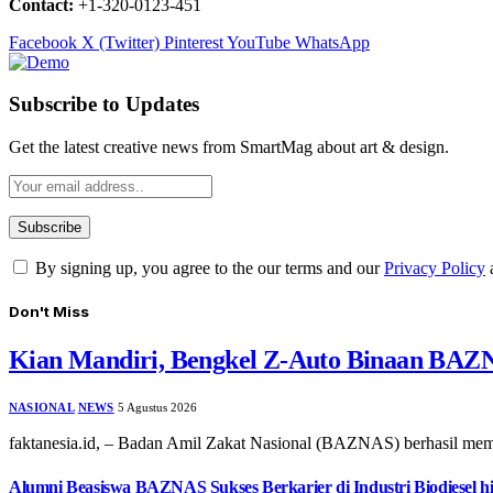
Contact:
+1-320-0123-451
Facebook
X (Twitter)
Pinterest
YouTube
WhatsApp
Subscribe to Updates
Get the latest creative news from SmartMag about art & design.
By signing up, you agree to the our terms and our
Privacy Policy
Don't Miss
Kian Mandiri, Bengkel Z-Auto Binaan BAZN
NASIONAL
NEWS
5 Agustus 2026
faktanesia.id, – ​Badan Amil Zakat Nasional (BAZNAS) berhasil m
Alumni Beasiswa BAZNAS Sukses Berkarier di Industri Biodiesel