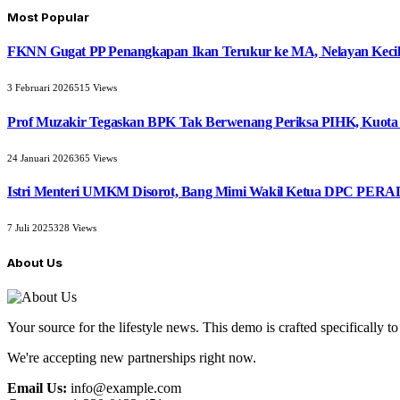
Most Popular
FKNN Gugat PP Penangkapan Ikan Terukur ke MA, Nelayan Kecil 
3 Februari 2026
515
Views
Prof Muzakir Tegaskan BPK Tak Berwenang Periksa PIHK, Kuota
24 Januari 2026
365
Views
Istri Menteri UMKM Disorot, Bang Mimi Wakil Ketua DPC PERAD
7 Juli 2025
328
Views
About Us
Your source for the lifestyle news. This demo is crafted specifically to
We're accepting new partnerships right now.
Email Us:
info@example.com