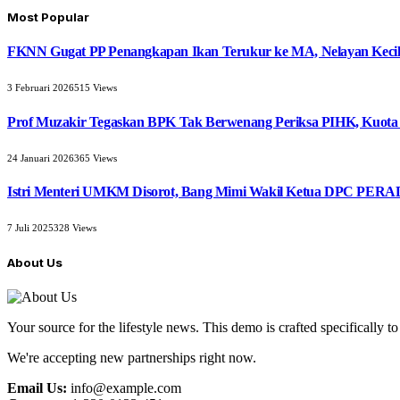
Most Popular
FKNN Gugat PP Penangkapan Ikan Terukur ke MA, Nelayan Kecil 
3 Februari 2026
515
Views
Prof Muzakir Tegaskan BPK Tak Berwenang Periksa PIHK, Kuota
24 Januari 2026
365
Views
Istri Menteri UMKM Disorot, Bang Mimi Wakil Ketua DPC PERAD
7 Juli 2025
328
Views
About Us
Your source for the lifestyle news. This demo is crafted specifically to
We're accepting new partnerships right now.
Email Us:
info@example.com