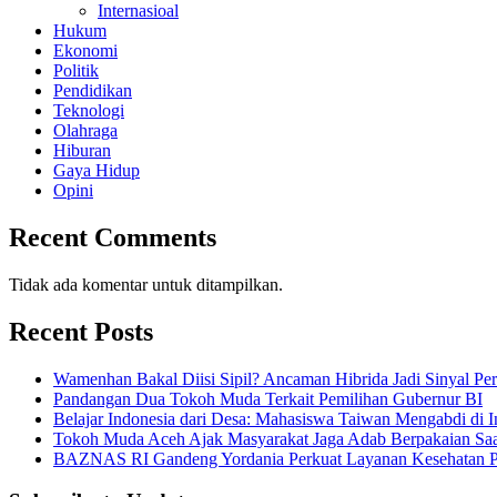
Internasioal
Hukum
Ekonomi
Politik
Pendidikan
Teknologi
Olahraga
Hiburan
Gaya Hidup
Opini
Recent Comments
Tidak ada komentar untuk ditampilkan.
Recent Posts
Wamenhan Bakal Diisi Sipil? Ancaman Hibrida Jadi Sinyal Pe
Pandangan Dua Tokoh Muda Terkait Pemilihan Gubernur BI
Belajar Indonesia dari Desa: Mahasiswa Taiwan Mengabdi di 
Tokoh Muda Aceh Ajak Masyarakat Jaga Adab Berpakaian Saa
BAZNAS RI Gandeng Yordania Perkuat Layanan Kesehatan Pa