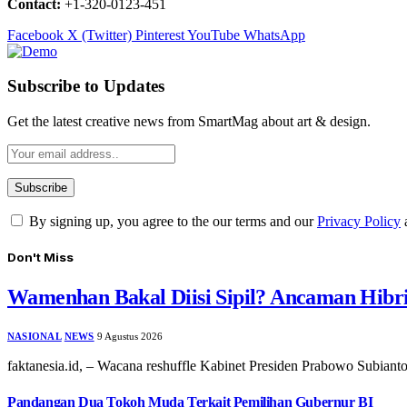
Contact:
+1-320-0123-451
Facebook
X (Twitter)
Pinterest
YouTube
WhatsApp
Subscribe to Updates
Get the latest creative news from SmartMag about art & design.
By signing up, you agree to the our terms and our
Privacy Policy
Don't Miss
Wamenhan Bakal Diisi Sipil? Ancaman Hibri
NASIONAL
NEWS
9 Agustus 2026
faktanesia.id, – Wacana reshuffle Kabinet Presiden Prabowo Subian
Pandangan Dua Tokoh Muda Terkait Pemilihan Gubernur BI