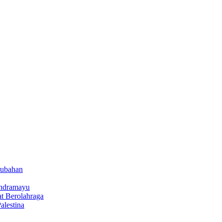
rubahan
Indramayu
t Berolahraga
lestina