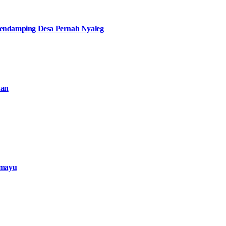
ndamping Desa Pernah Nyaleg
han
amayu