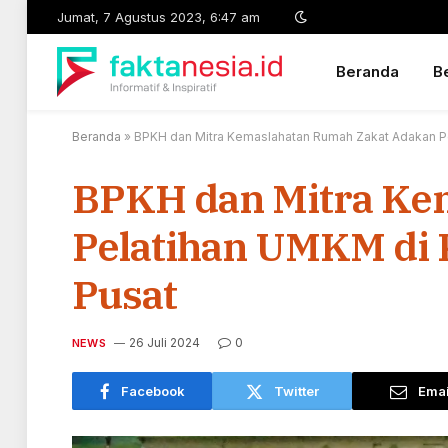
Jumat, 7 Agustus 2023, 6:47 am
Beranda
Be
Beranda
»
BPKH dan Mitra Kemaslahatan Rumah Zakat Adakan P
BPKH dan Mitra Ke
Pelatihan UMKM di 
Pusat
26 Juli 2024
0
NEWS
Facebook
Twitter
Emai