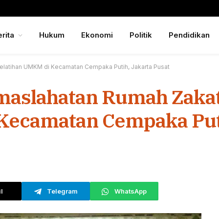
rita
Hukum
Ekonomi
Politik
Pendidikan
elatihan UMKM di Kecamatan Cempaka Putih, Jakarta Pusat
maslahatan Rumah Zaka
Kecamatan Cempaka Puti
l
Telegram
WhatsApp