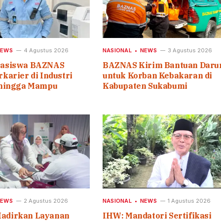
NEWS
4 Agustus 2026
NASIONAL
NEWS
3 Agustus 2026
easiswa BAZNAS
BAZNAS Kirim Bantuan Daru
karier di Industri
untuk Korban Kebakaran di
 hingga Mampu
Kabupaten Sukabumi
NEWS
2 Agustus 2026
NASIONAL
NEWS
1 Agustus 2026
adirkan Layanan
IHW: Mandatori Sertifikasi