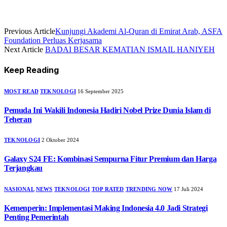
Previous Article
Kunjungi Akademi Al-Quran di Emirat Arab, ASFA
Foundation Perluas Kerjasama
Next Article
BADAI BESAR KEMATIAN ISMAIL HANIYEH
Keep Reading
MOST READ
TEKNOLOGI
16 September 2025
Pemuda Ini Wakili Indonesia Hadiri Nobel Prize Dunia Islam di
Teheran
TEKNOLOGI
2 Oktober 2024
Galaxy S24 FE: Kombinasi Sempurna Fitur Premium dan Harga
Terjangkau
NASIONAL
NEWS
TEKNOLOGI
TOP RATED
TRENDING NOW
17 Juli 2024
Kemenperin: Implementasi Making Indonesia 4.0 Jadi Strategi
Penting Pemerintah