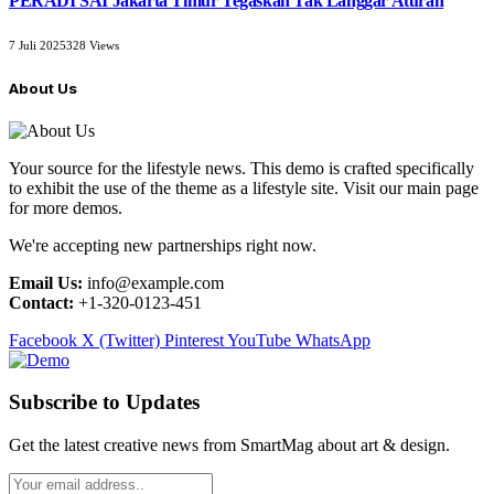
PERADI SAI Jakarta Timur Tegaskan Tak Langgar Aturan
7 Juli 2025
328
Views
About Us
Your source for the lifestyle news. This demo is crafted specifically
to exhibit the use of the theme as a lifestyle site. Visit our main page
for more demos.
We're accepting new partnerships right now.
Email Us:
info@example.com
Contact:
+1-320-0123-451
Facebook
X (Twitter)
Pinterest
YouTube
WhatsApp
Subscribe to Updates
Get the latest creative news from SmartMag about art & design.