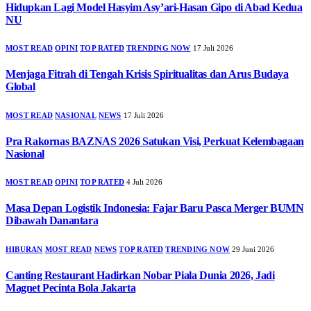
Hidupkan Lagi Model Hasyim Asy’ari-Hasan Gipo di Abad Kedua
NU
MOST READ
OPINI
TOP RATED
TRENDING NOW
17 Juli 2026
Menjaga Fitrah di Tengah Krisis Spiritualitas dan Arus Budaya
Global
MOST READ
NASIONAL
NEWS
17 Juli 2026
Pra Rakornas BAZNAS 2026 Satukan Visi, Perkuat Kelembagaan
Nasional
MOST READ
OPINI
TOP RATED
4 Juli 2026
Masa Depan Logistik Indonesia: Fajar Baru Pasca Merger BUMN
Dibawah Danantara
HIBURAN
MOST READ
NEWS
TOP RATED
TRENDING NOW
29 Juni 2026
Canting Restaurant Hadirkan Nobar Piala Dunia 2026, Jadi
Magnet Pecinta Bola Jakarta