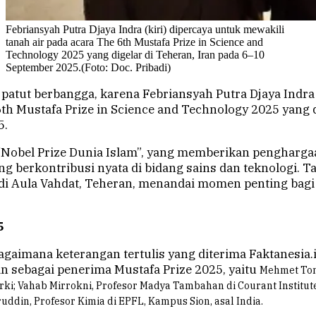
Febriansyah Putra Djaya Indra (kiri) dipercaya untuk mewakili
tanah air pada acara The 6th Mustafa Prize in Science and
Technology 2025 yang digelar di Teheran, Iran pada 6–10
September 2025.(Foto: Doc. Pribadi)
a patut berbangga, karena Febriansyah Putra Djaya Indr
6th Mustafa Prize in Science and Technology 2025 yang d
5.
 “Nobel Prize Dunia Islam”, yang memberikan pengharga
 berkontribusi nyata di bidang sains dan teknologi. T
 di Aula Vahdat, Teheran, menandai momen penting bag
5
aimana keterangan tertulis yang diterima Faktanesia.id
 sebagai penerima Mustafa Prize 2025, yaitu
Mehmet Ton
rki;
Vahab Mirrokni, Profesor Madya Tambahan di Courant Institute
din, Profesor Kimia di EPFL, Kampus Sion, asal India.