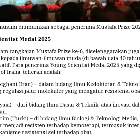
muslim diumumkan sebagai penerima Mustafa Prize 2025
entist Medal 2025
lam rangkaian Mustafa Prize ke-6, diselenggarakan ju
an kepada ilmuwan-ilmuwan muda (di bawah usia 40 tah
vatif. Para penerima Young Scientist Medal 2025 yang d
of Irana, teheran adalah:
eghani (Iran) – dalam bidang Ilmu Kedokteran & Teknol
g regulasi jalur molekuler yang mengatur resistensi oba
sia) – dari bidang Ilmu Dasar & Teknik, atas inovasi da
an.
im (Turki) – di bidang Ilmu Biologi & Teknologi Medis, 
 menjadi resisten terhadap kemoterapi, termasuk inter
kanisme resistensi sel terhadap obat.