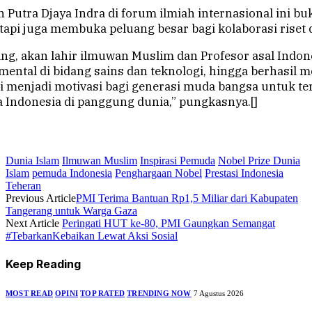
 Putra Djaya Indra di forum ilmiah internasional ini b
etapi juga membuka peluang besar bagi kolaborasi riset d
ng, akan lahir ilmuwan Muslim dan Profesor asal Indo
ntal di bidang sains dan teknologi, hingga berhasil m
 menjadi motivasi bagi generasi muda bangsa untuk ter
ndonesia di panggung dunia,” pungkasnya.[]
Dunia Islam
Ilmuwan Muslim
Inspirasi Pemuda
Nobel Prize Dunia
Islam
pemuda Indonesia
Penghargaan Nobel
Prestasi Indonesia
Teheran
Previous Article
PMI Terima Bantuan Rp1,5 Miliar dari Kabupaten
Tangerang untuk Warga Gaza
Next Article
Peringati HUT ke-80, PMI Gaungkan Semangat
#TebarkanKebaikan Lewat Aksi Sosial
Keep Reading
MOST READ
OPINI
TOP RATED
TRENDING NOW
7 Agustus 2026