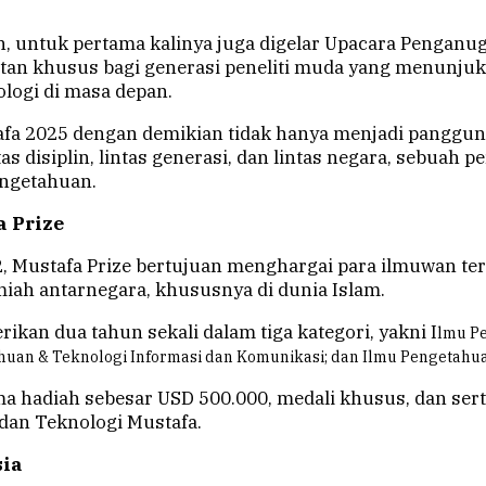
ah, untuk pertama kalinya juga digelar Upacara Pengan
an khusus bagi generasi peneliti muda yang menunjuk
ologi di masa depan.
fa 2025 dengan demikian tidak hanya menjadi panggun
as disiplin, lintas generasi, dan lintas negara, sebuah pe
pengetahuan.
a Prize
2, Mustafa Prize bertujuan menghargai para ilmuwan t
iah antarnegara, khususnya di dunia Islam.
ikan dua tahun sekali dalam tiga kategori, yakni I
lmu Pe
huan & Teknologi Informasi dan Komunikasi; dan
Ilmu Pengetahua
hadiah sebesar USD 500.000, medali khusus, dan sertif
 dan Teknologi Mustafa.
sia