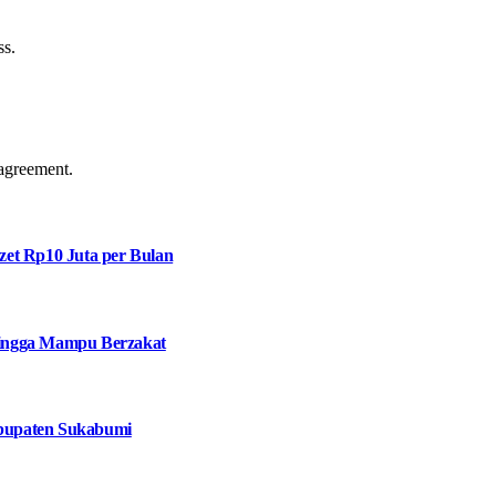
ss.
agreement.
et Rp10 Juta per Bulan
 hingga Mampu Berzakat
bupaten Sukabumi