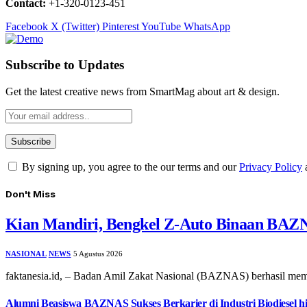
Contact:
+1-320-0123-451
Facebook
X (Twitter)
Pinterest
YouTube
WhatsApp
Subscribe to Updates
Get the latest creative news from SmartMag about art & design.
By signing up, you agree to the our terms and our
Privacy Policy
Don't Miss
Kian Mandiri, Bengkel Z-Auto Binaan BAZN
NASIONAL
NEWS
5 Agustus 2026
faktanesia.id, – ​Badan Amil Zakat Nasional (BAZNAS) berhasil m
Alumni Beasiswa BAZNAS Sukses Berkarier di Industri Biodiesel