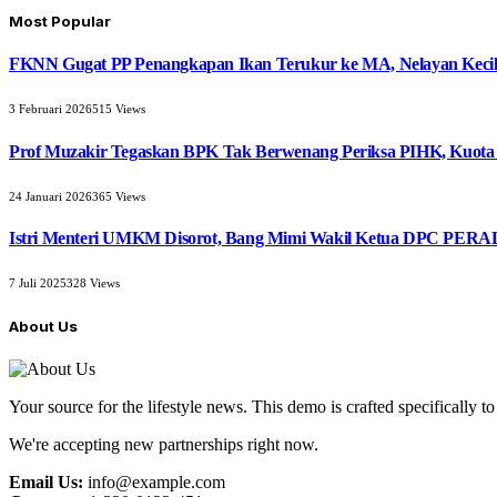
Most Popular
FKNN Gugat PP Penangkapan Ikan Terukur ke MA, Nelayan Kecil 
3 Februari 2026
515
Views
Prof Muzakir Tegaskan BPK Tak Berwenang Periksa PIHK, Kuota
24 Januari 2026
365
Views
Istri Menteri UMKM Disorot, Bang Mimi Wakil Ketua DPC PERAD
7 Juli 2025
328
Views
About Us
Your source for the lifestyle news. This demo is crafted specifically to
We're accepting new partnerships right now.
Email Us:
info@example.com