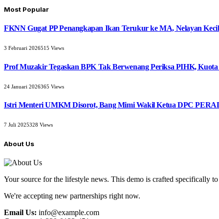
Most Popular
FKNN Gugat PP Penangkapan Ikan Terukur ke MA, Nelayan Kecil 
3 Februari 2026
515
Views
Prof Muzakir Tegaskan BPK Tak Berwenang Periksa PIHK, Kuota
24 Januari 2026
365
Views
Istri Menteri UMKM Disorot, Bang Mimi Wakil Ketua DPC PERAD
7 Juli 2025
328
Views
About Us
Your source for the lifestyle news. This demo is crafted specifically to
We're accepting new partnerships right now.
Email Us:
info@example.com