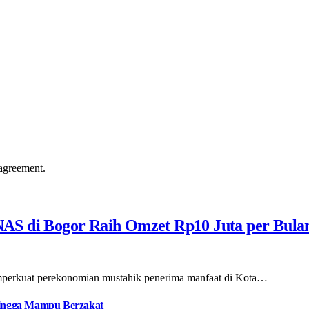
agreement.
AS di Bogor Raih Omzet Rp10 Juta per Bula
emperkuat perekonomian mustahik penerima manfaat di Kota…
 hingga Mampu Berzakat