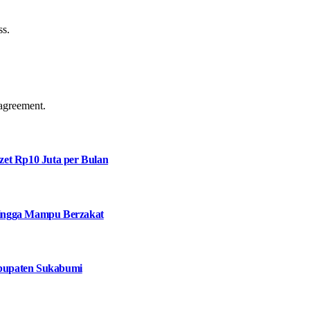
ss.
agreement.
et Rp10 Juta per Bulan
 hingga Mampu Berzakat
bupaten Sukabumi