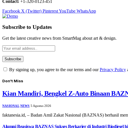
Contact:
+1-320-0123-451
Facebook
X (Twitter)
Pinterest
YouTube
WhatsApp
Subscribe to Updates
Get the latest creative news from SmartMag about art & design.
By signing up, you agree to the our terms and our
Privacy Policy
Don't Miss
Kian Mandiri, Bengkel Z-Auto Binaan BAZN
NASIONAL
NEWS
5 Agustus 2026
faktanesia.id, – ​Badan Amil Zakat Nasional (BAZNAS) berhasil m
Alumni Beasiswa BAZNAS Sukses Berkarier di Industri Biodiesel