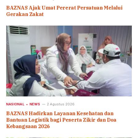
BAZNAS Ajak Umat Pererat Persatuan Melalui
Gerakan Zakat
NASIONAL
NEWS
2 Agustus 2026
BAZNAS Hadirkan Layanan Kesehatan dan
Bantuan Logistik bagi Peserta Zikir dan Doa
Kebangsaan 2026