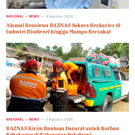
NASIONAL
NEWS
4 Agustus 2026
Alumni Beasiswa BAZNAS Sukses Berkarier di
Industri Biodiesel hingga Mampu Berzakat
NASIONAL
NEWS
3 Agustus 2026
BAZNAS Kirim Bantuan Darurat untuk Korban
Kebakaran di Kabupaten Sukabumi