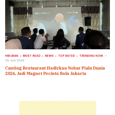
HIBURAN
MOST READ
NEWS
TOP RATED
TRENDING NOW
29 Juni 2026
Canting Restaurant Hadirkan Nobar Piala Dunia
2026, Jadi Magnet Pecinta Bola Jakarta