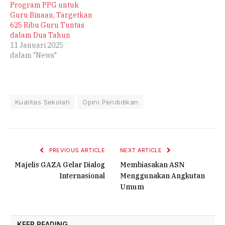
Program PPG untuk
(PPG) guna mengatasi
Guru Binaan, Targetkan
antrian panjang
625 Ribu Guru Tuntas
sertifikasi guru,
dalam Dua Tahun
khususnya untuk guru
11 Januari 2025
mata pelajaran agama di
dalam "News"
sekolah umum dan
guru…
Kualitas Sekolah
Opini Pendidikan
PREVIOUS ARTICLE
NEXT ARTICLE
Majelis GAZA Gelar Dialog
Membiasakan ASN
Internasional
Menggunakan Angkutan
Umum
KEEP READING