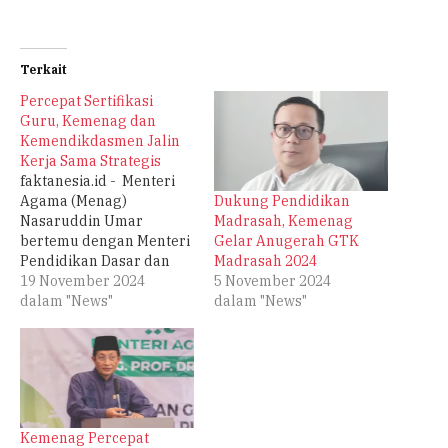
Terkait
Percepat Sertifikasi
Guru, Kemenag dan
Kemendikdasmen Jalin
Kerja Sama Strategis
faktanesia.id - Menteri
Dukung Pendidikan
Agama (Menag)
Madrasah, Kemenag
Nasaruddin Umar
Gelar Anugerah GTK
bertemu dengan Menteri
Madrasah 2024
Pendidikan Dasar dan
5 November 2024
Menengah
19 November 2024
dalam "News"
(Mendikdasmen) Abdul
dalam "News"
Mu'ti di Kantor
Kemendikdasmen,
Jakarta, Senin (18/11).
Pertemuan tersebut
bertujuan membahas
percepatan proses
Kemenag Percepat
Pendidikan Profesi Guru