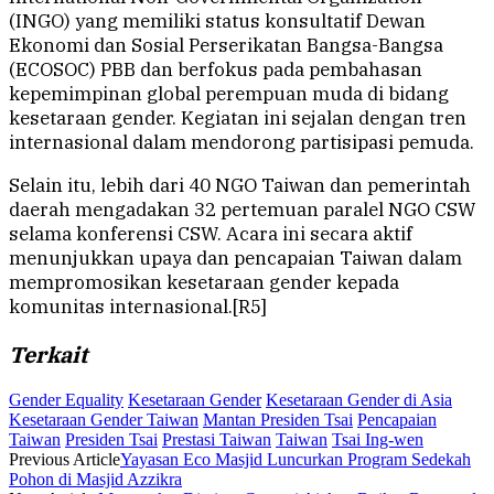
(INGO) yang memiliki status konsultatif Dewan
Ekonomi dan Sosial Perserikatan Bangsa-Bangsa
(ECOSOC) PBB dan berfokus pada pembahasan
kepemimpinan global perempuan muda di bidang
kesetaraan gender. Kegiatan ini sejalan dengan tren
internasional dalam mendorong partisipasi pemuda.
Selain itu, lebih dari 40 NGO Taiwan dan pemerintah
daerah mengadakan 32 pertemuan paralel NGO CSW
selama konferensi CSW. Acara ini secara aktif
menunjukkan upaya dan pencapaian Taiwan dalam
mempromosikan kesetaraan gender kepada
komunitas internasional.[R5]
Terkait
Gender Equality
Kesetaraan Gender
Kesetaraan Gender di Asia
Kesetaraan Gender Taiwan
Mantan Presiden Tsai
Pencapaian
Taiwan
Presiden Tsai
Prestasi Taiwan
Taiwan
Tsai Ing-wen
Previous Article
Yayasan Eco Masjid Luncurkan Program Sedekah
Pohon di Masjid Azzikra