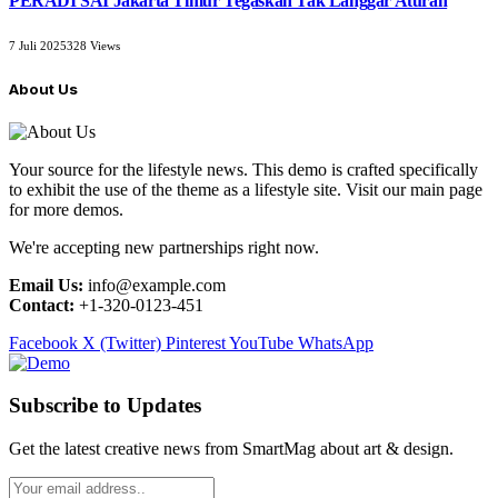
PERADI SAI Jakarta Timur Tegaskan Tak Langgar Aturan
7 Juli 2025
328
Views
About Us
Your source for the lifestyle news. This demo is crafted specifically
to exhibit the use of the theme as a lifestyle site. Visit our main page
for more demos.
We're accepting new partnerships right now.
Email Us:
info@example.com
Contact:
+1-320-0123-451
Facebook
X (Twitter)
Pinterest
YouTube
WhatsApp
Subscribe to Updates
Get the latest creative news from SmartMag about art & design.