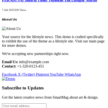
PERADI SAI Jakarta Timur Tegaskan Tak Langgar Aturan
7 Juli 2025
328
Views
About Us
Your source for the lifestyle news. This demo is crafted specifically
to exhibit the use of the theme as a lifestyle site. Visit our main page
for more demos.
We're accepting new partnerships right now.
Email Us:
info@example.com
Contact:
+1-320-0123-451
Facebook
X (Twitter)
Pinterest
YouTube
WhatsApp
Subscribe to Updates
Get the latest creative news from SmartMag about art & design.