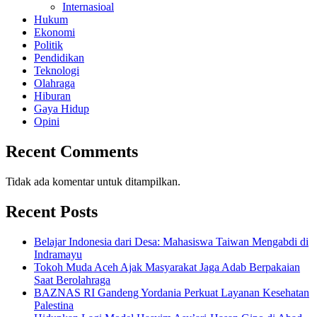
Internasioal
Hukum
Ekonomi
Politik
Pendidikan
Teknologi
Olahraga
Hiburan
Gaya Hidup
Opini
Recent Comments
Tidak ada komentar untuk ditampilkan.
Recent Posts
Belajar Indonesia dari Desa: Mahasiswa Taiwan Mengabdi di
Indramayu
Tokoh Muda Aceh Ajak Masyarakat Jaga Adab Berpakaian
Saat Berolahraga
BAZNAS RI Gandeng Yordania Perkuat Layanan Kesehatan
Palestina