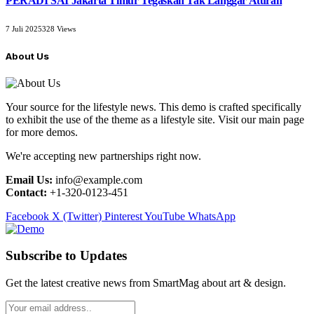
PERADI SAI Jakarta Timur Tegaskan Tak Langgar Aturan
7 Juli 2025
328
Views
About Us
Your source for the lifestyle news. This demo is crafted specifically
to exhibit the use of the theme as a lifestyle site. Visit our main page
for more demos.
We're accepting new partnerships right now.
Email Us:
info@example.com
Contact:
+1-320-0123-451
Facebook
X (Twitter)
Pinterest
YouTube
WhatsApp
Subscribe to Updates
Get the latest creative news from SmartMag about art & design.