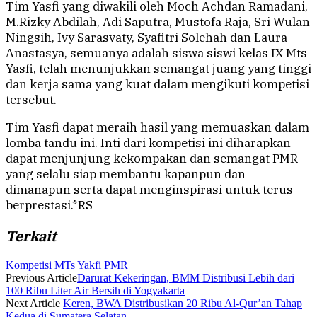
Tim Yasfi yang diwakili oleh Moch Achdan Ramadani,
M.Rizky Abdilah, Adi Saputra, Mustofa Raja, Sri Wulan
Ningsih, Ivy Sarasvaty, Syafitri Solehah dan Laura
Anastasya, semuanya adalah siswa siswi kelas IX Mts
Yasfi, telah menunjukkan semangat juang yang tinggi
dan kerja sama yang kuat dalam mengikuti kompetisi
tersebut.
Tim Yasfi dapat meraih hasil yang memuaskan dalam
lomba tandu ini. Inti dari kompetisi ini diharapkan
dapat menjunjung kekompakan dan semangat PMR
yang selalu siap membantu kapanpun dan
dimanapun serta dapat menginspirasi untuk terus
berprestasi.*RS
Terkait
Kompetisi
MTs Yakfi
PMR
Previous Article
Darurat Kekeringan, BMM Distribusi Lebih dari
100 Ribu Liter Air Bersih di Yogyakarta
Next Article
Keren, BWA Distribusikan 20 Ribu Al-Qur’an Tahap
Kedua di Sumatera Selatan