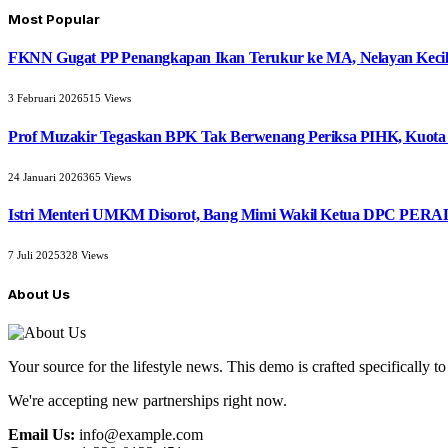
Most Popular
FKNN Gugat PP Penangkapan Ikan Terukur ke MA, Nelayan Kecil 
3 Februari 2026
515
Views
Prof Muzakir Tegaskan BPK Tak Berwenang Periksa PIHK, Kuota
24 Januari 2026
365
Views
Istri Menteri UMKM Disorot, Bang Mimi Wakil Ketua DPC PERAD
7 Juli 2025
328
Views
About Us
Your source for the lifestyle news. This demo is crafted specifically to
We're accepting new partnerships right now.
Email Us:
info@example.com