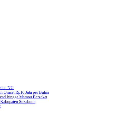
Kedua NU
h Omzet Rp10 Juta per Bulan
iesel hingga Mampu Berzakat
 Kabupaten Sukabumi
t