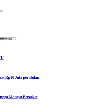
ss.
agreement.
NU
et Rp10 Juta per Bulan
 hingga Mampu Berzakat