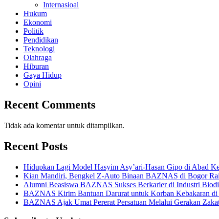
Internasioal
Hukum
Ekonomi
Politik
Pendidikan
Teknologi
Olahraga
Hiburan
Gaya Hidup
Opini
Recent Comments
Tidak ada komentar untuk ditampilkan.
Recent Posts
Hidupkan Lagi Model Hasyim Asy’ari-Hasan Gipo di Abad 
Kian Mandiri, Bengkel Z-Auto Binaan BAZNAS di Bogor Rai
Alumni Beasiswa BAZNAS Sukses Berkarier di Industri Biod
BAZNAS Kirim Bantuan Darurat untuk Korban Kebakaran di
BAZNAS Ajak Umat Pererat Persatuan Melalui Gerakan Zaka