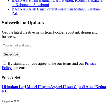
BAZNAS Kirim Bantuan Darurat untuk Korban Kebakaran
di Kabupaten Sukabumi
BAZNAS Ajak Umat Pererat Persatuan Melalui Gerakan
Zakat
Subscribe to Updates
Get the latest creative news from FooBar about art, design and
business.
By signing up, you agree to the our terms and our
Privacy
Policy
agreement.
What's Hot
Hidupkan Lagi Model Hasyim Asy’ari-Hasan Gipo di Abad Kedua
NU
7 Agustus 2026