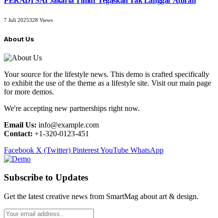
PERADI SAI Jakarta Timur Tegaskan Tak Langgar Aturan
7 Juli 2025
328
Views
About Us
Your source for the lifestyle news. This demo is crafted specifically
to exhibit the use of the theme as a lifestyle site. Visit our main page
for more demos.
We're accepting new partnerships right now.
Email Us:
info@example.com
Contact:
+1-320-0123-451
Facebook
X (Twitter)
Pinterest
YouTube
WhatsApp
Subscribe to Updates
Get the latest creative news from SmartMag about art & design.