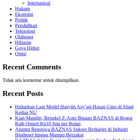
Internasioal
Hukum
Ekonomi
Politik
Pendidikan
Teknologi
Olahraga
Hiburan
Gaya Hidup
Opini
Recent Comments
Tidak ada komentar untuk ditampilkan.
Recent Posts
Hidupkan Lagi Model Hasyim Asy’ari-Hasan Gipo di Abad
Kedua NU
Kian Mandiri, Bengkel Z-Auto Binaan BAZNAS di Bogor
Raih Omzet Rp10 Juta per Bulan
Alumni Beasiswa BAZNAS Sukses Berkarier di Industri
Biodiesel hingga Mampu Berzakat