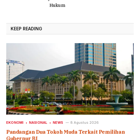
Hukum
KEEP READING
EKONOMI
NASIONAL
NEWS
8 Agustus 2026
Pandangan Dua Tokoh Muda Terkait Pemilihan
Gubernur BI