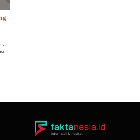
ang
era
si