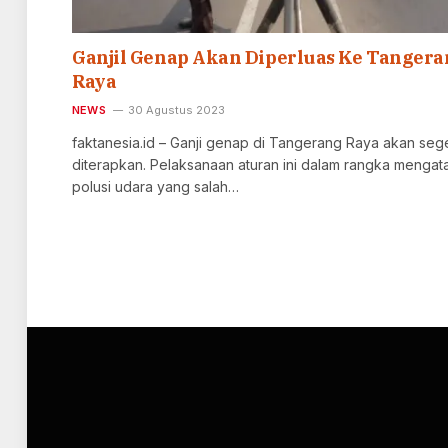
Ganjil Genap Akan Diperluas Ke Tanger
Raya
NEWS
30 Agustus 2023
faktanesia.id – Ganji genap di Tangerang Raya akan seg
diterapkan. Pelaksanaan aturan ini dalam rangka mengata
polusi udara yang salah…