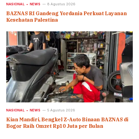
NASIONAL
NEWS
8 Agustus 2026
BAZNAS RI Gandeng Yordania Perkuat Layanan
Kesehatan Palestina
NASIONAL
NEWS
5 Agustus 2026
Kian Mandiri, Bengkel Z-Auto Binaan BAZNAS di
Bogor Raih Omzet Rp10 Juta per Bulan