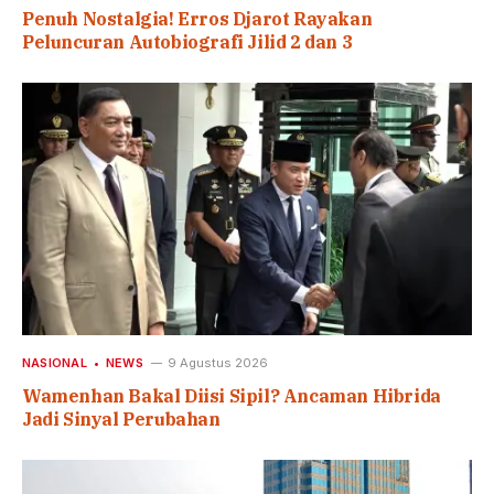
Penuh Nostalgia! Erros Djarot Rayakan
Peluncuran Autobiografi Jilid 2 dan 3
NASIONAL
NEWS
9 Agustus 2026
Wamenhan Bakal Diisi Sipil? Ancaman Hibrida
Jadi Sinyal Perubahan