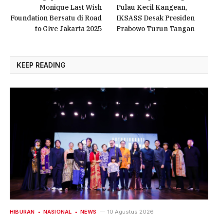
Monique Last Wish
Pulau Kecil Kangean,
Foundation Bersatu di Road
IKSASS Desak Presiden
to Give Jakarta 2025
Prabowo Turun Tangan
KEEP READING
HIBURAN
NASIONAL
NEWS
10 Agustus 2026