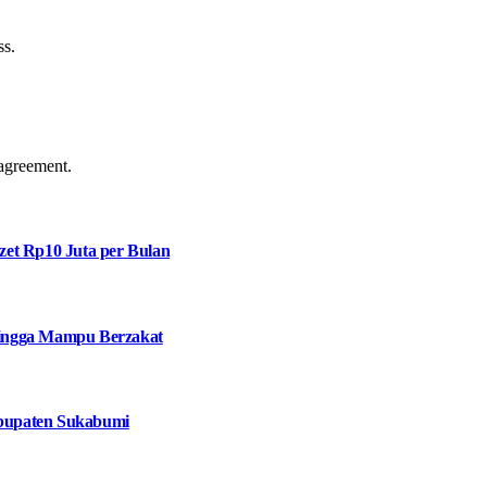
ss.
agreement.
et Rp10 Juta per Bulan
 hingga Mampu Berzakat
bupaten Sukabumi