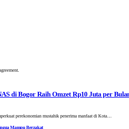
agreement.
AS di Bogor Raih Omzet Rp10 Juta per Bula
emperkuat perekonomian mustahik penerima manfaat di Kota…
 hingga Mampu Berzakat