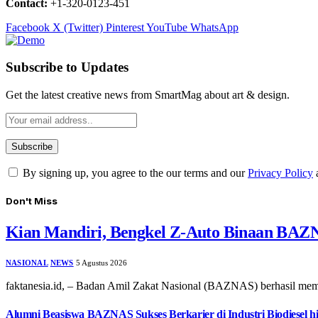
Contact:
+1-320-0123-451
Facebook
X (Twitter)
Pinterest
YouTube
WhatsApp
Subscribe to Updates
Get the latest creative news from SmartMag about art & design.
By signing up, you agree to the our terms and our
Privacy Policy
Don't Miss
Kian Mandiri, Bengkel Z-Auto Binaan BAZN
NASIONAL
NEWS
5 Agustus 2026
faktanesia.id, – ​Badan Amil Zakat Nasional (BAZNAS) berhasil m
Alumni Beasiswa BAZNAS Sukses Berkarier di Industri Biodiesel