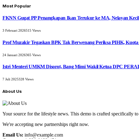
Most Popular
FKNN Gugat PP Penangkapan Ikan Terukur ke MA, Nelayan Kecil 
3 Februari 2026
515
Views
Prof Muzakir Tegaskan BPK Tak Berwenang Periksa PIHK, Kuota
24 Januari 2026
365
Views
Istri Menteri UMKM Disorot, Bang Mimi Wakil Ketua DPC PERAD
7 Juli 2025
328
Views
About Us
Your source for the lifestyle news. This demo is crafted specifically to
We're accepting new partnerships right now.
Email Us:
info@example.com