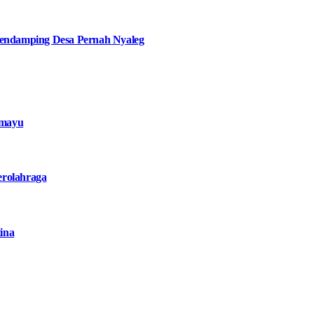
ndamping Desa Pernah Nyaleg
amayu
erolahraga
ina