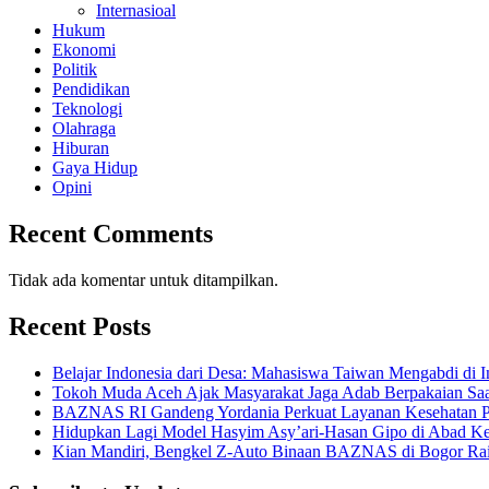
Internasioal
Hukum
Ekonomi
Politik
Pendidikan
Teknologi
Olahraga
Hiburan
Gaya Hidup
Opini
Recent Comments
Tidak ada komentar untuk ditampilkan.
Recent Posts
Belajar Indonesia dari Desa: Mahasiswa Taiwan Mengabdi di 
Tokoh Muda Aceh Ajak Masyarakat Jaga Adab Berpakaian Saa
BAZNAS RI Gandeng Yordania Perkuat Layanan Kesehatan Pa
Hidupkan Lagi Model Hasyim Asy’ari-Hasan Gipo di Abad 
Kian Mandiri, Bengkel Z-Auto Binaan BAZNAS di Bogor Rai