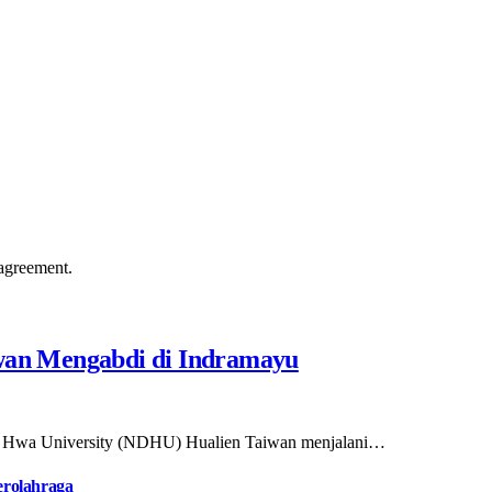
agreement.
iwan Mengabdi di Indramayu
 Hwa University (NDHU) Hualien Taiwan menjalani…
erolahraga