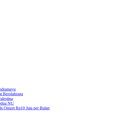
Indramayu
t Berolahraga
lestina
Kedua NU
h Omzet Rp10 Juta per Bulan