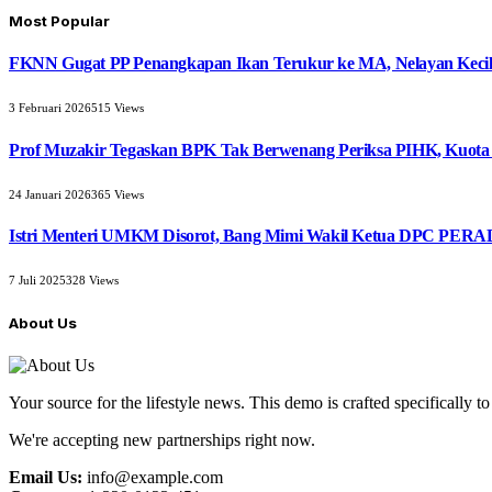
Most Popular
FKNN Gugat PP Penangkapan Ikan Terukur ke MA, Nelayan Kecil 
3 Februari 2026
515
Views
Prof Muzakir Tegaskan BPK Tak Berwenang Periksa PIHK, Kuota
24 Januari 2026
365
Views
Istri Menteri UMKM Disorot, Bang Mimi Wakil Ketua DPC PERAD
7 Juli 2025
328
Views
About Us
Your source for the lifestyle news. This demo is crafted specifically to
We're accepting new partnerships right now.
Email Us:
info@example.com