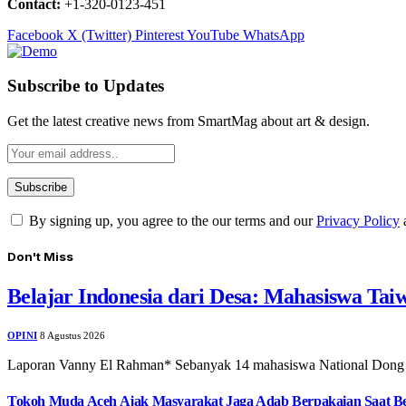
Contact:
+1-320-0123-451
Facebook
X (Twitter)
Pinterest
YouTube
WhatsApp
Subscribe to Updates
Get the latest creative news from SmartMag about art & design.
By signing up, you agree to the our terms and our
Privacy Policy
Don't Miss
Belajar Indonesia dari Desa: Mahasiswa Ta
OPINI
8 Agustus 2026
Laporan Vanny El Rahman* Sebanyak 14 mahasiswa National Dong
Tokoh Muda Aceh Ajak Masyarakat Jaga Adab Berpakaian Saat B