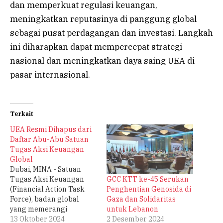
dan memperkuat regulasi keuangan,
meningkatkan reputasinya di panggung global
sebagai pusat perdagangan dan investasi. Langkah
ini diharapkan dapat mempercepat strategi
nasional dan meningkatkan daya saing UEA di
pasar internasional.
Terkait
UEA Resmi Dihapus dari
Daftar Abu-Abu Satuan
Tugas Aksi Keuangan
Global
Dubai, MINA - Satuan
GCC KTT ke-45 Serukan
Tugas Aksi Keuangan
Penghentian Genosida di
(Financial Action Task
Gaza dan Solidaritas
Force), badan global
untuk Lebanon
yang memerangi
2 Desember 2024
pencucian uang dan
13 Oktober 2024