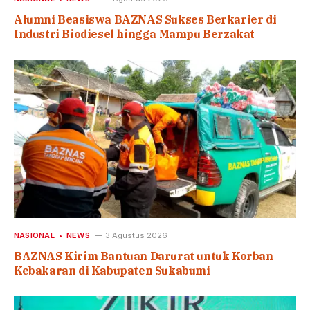
Alumni Beasiswa BAZNAS Sukses Berkarier di
Industri Biodiesel hingga Mampu Berzakat
NASIONAL
NEWS
3 Agustus 2026
BAZNAS Kirim Bantuan Darurat untuk Korban
Kebakaran di Kabupaten Sukabumi