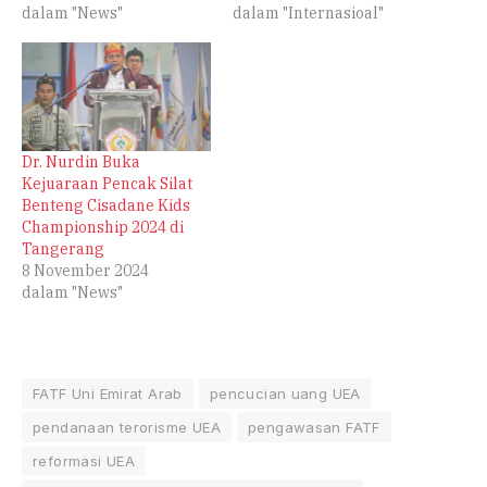
dalam "Internasioal"
pendanaan terorisme,
dalam "News"
telah menghapus Uni
Emirat Arab (UEA) dari
“daftar abu-abu” setelah
kemajuan reformasi yang
signifikan. Keputusan
mengeluarkan UEA dari
Dr. Nurdin Buka
daftar pengawasan yang
Kejuaraan Pencak Silat
ditingkatkan oleh badan
Benteng Cisadane Kids
pengawas yang berbasis
Championship 2024 di
di Paris ini…
Tangerang
8 November 2024
dalam "News"
FATF Uni Emirat Arab
pencucian uang UEA
pendanaan terorisme UEA
pengawasan FATF
reformasi UEA