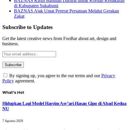
BAZNAS Kirim Bantuan Darurat untuk Korban Kebakaran
di Kabupaten Sukabumi
BAZNAS Ajak Umat Pererat Persatuan Melalui Gerakan
Zakat
Subscribe to Updates
Get the latest creative news from FooBar about art, design and
business.
By signing up, you agree to the our terms and our
Privacy
Policy
agreement.
What's Hot
Hidupkan Lagi Model Hasyim Asy’ari-Hasan Gipo di Abad Kedua
NU
7 Agustus 2026