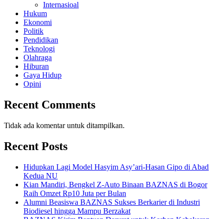
Internasioal
Hukum
Ekonomi
Politik
Pendidikan
Teknologi
Olahraga
Hiburan
Gaya Hidup
Opini
Recent Comments
Tidak ada komentar untuk ditampilkan.
Recent Posts
Hidupkan Lagi Model Hasyim Asy’ari-Hasan Gipo di Abad
Kedua NU
Kian Mandiri, Bengkel Z-Auto Binaan BAZNAS di Bogor
Raih Omzet Rp10 Juta per Bulan
Alumni Beasiswa BAZNAS Sukses Berkarier di Industri
Biodiesel hingga Mampu Berzakat