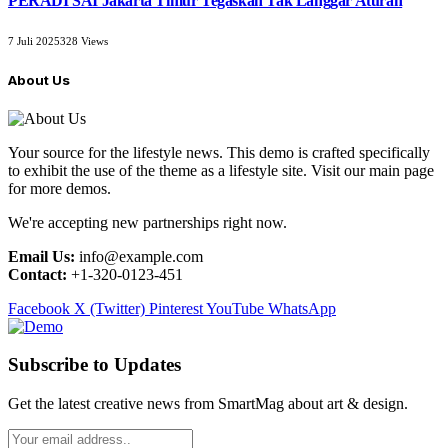
PERADI SAI Jakarta Timur Tegaskan Tak Langgar Aturan
7 Juli 2025
328
Views
About Us
Your source for the lifestyle news. This demo is crafted specifically
to exhibit the use of the theme as a lifestyle site. Visit our main page
for more demos.
We're accepting new partnerships right now.
Email Us:
info@example.com
Contact:
+1-320-0123-451
Facebook
X (Twitter)
Pinterest
YouTube
WhatsApp
Subscribe to Updates
Get the latest creative news from SmartMag about art & design.