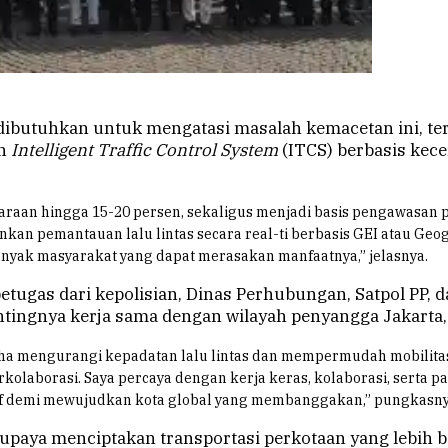
dibutuhkan untuk mengatasi masalah kemacetan ini, te
an
Intelligent Traffic Control System
(ITCS) berbasis kece
n hingga 15-20 persen, sekaligus menjadi basis pengawasan paj
an pemantauan lalu lintas secara real-ti berbasis GEI atau Geog
anyak masyarakat yang dapat merasakan manfaatnya,” jelasnya.
ugas dari kepolisian, Dinas Perhubungan, Satpol PP, da
entingnya kerja sama dengan wilayah penyangga Jakarta
 mengurangi kepadatan lalu lintas dan mempermudah mobilitas. 
berkolaborasi. Saya percaya dengan kerja keras, kolaborasi, serta
usif demi mewujudkan kota global yang membanggakan,” pungkasny
m upaya menciptakan transportasi perkotaan yang lebih b