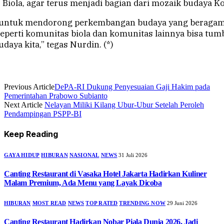
iola, agar terus menjadi bagian dari mozaik budaya K
untuk mendorong perkembangan budaya yang beragam 
eperti komunitas biola dan komunitas lainnya bisa tu
udaya kita,” tegas Nurdin. (*)
Previous Article
DePA-RI Dukung Penyesuaian Gaji Hakim pada
Pemerintahan Prabowo Subianto
Next Article
Nelayan Miliki Kilang Ubur-Ubur Setelah Peroleh
Pendampingan PSPP-BI
Keep Reading
GAYA HIDUP
HIBURAN
NASIONAL
NEWS
31 Juli 2026
Canting Restaurant di Vasaka Hotel Jakarta Hadirkan Kuliner
Malam Premium, Ada Menu yang Layak Dicoba
HIBURAN
MOST READ
NEWS
TOP RATED
TRENDING NOW
29 Juni 2026
Canting Restaurant Hadirkan Nobar Piala Dunia 2026, Jadi