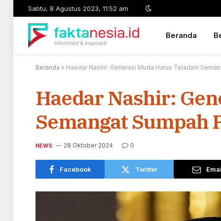
Sabtu, 8 Agustus 2023, 11:52 am
Beranda
Be
Beranda
»
Haedar Nashir: Generasi Muda Harus Teladani Sema
Haedar Nashir: Gen
Semangat Sumpah P
28 Oktober 2024
0
NEWS
Facebook
Twitter
Emai