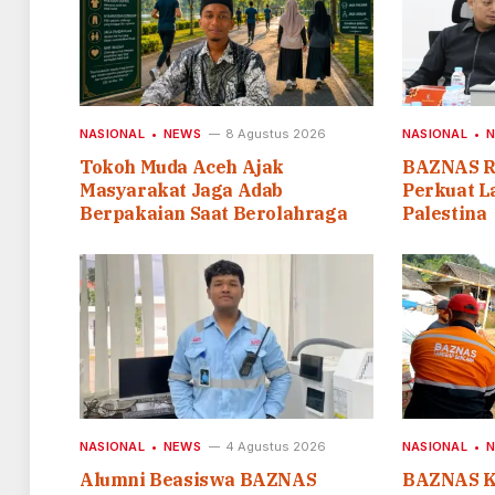
NASIONAL
NEWS
8 Agustus 2026
NASIONAL
Tokoh Muda Aceh Ajak
BAZNAS R
Masyarakat Jaga Adab
Perkuat L
Berpakaian Saat Berolahraga
Palestina
NASIONAL
NEWS
4 Agustus 2026
NASIONAL
Alumni Beasiswa BAZNAS
BAZNAS Ki