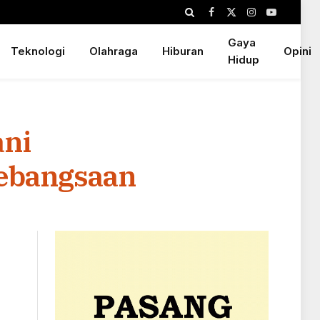
Facebook
X
Instagram
YouTube
(Twitter)
Gaya
Teknologi
Olahraga
Hiburan
Opini
Hidup
ani
ebangsaan