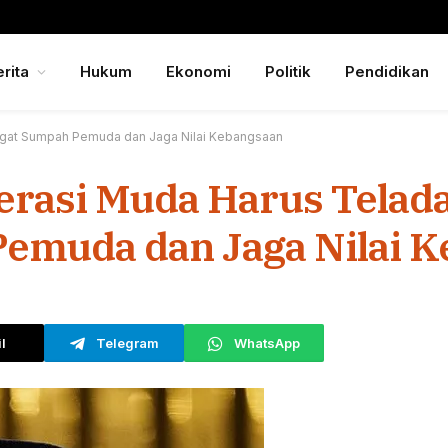
rita
Hukum
Ekonomi
Politik
Pendidikan
ngat Sumpah Pemuda dan Jaga Nilai Kebangsaan
erasi Muda Harus Telad
emuda dan Jaga Nilai K
l
Telegram
WhatsApp