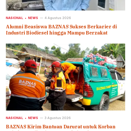
NASIONAL
NEWS
4 Agustus 2026
Alumni Beasiswa BAZNAS Sukses Berkarier di
Industri Biodiesel hingga Mampu Berzakat
NASIONAL
NEWS
3 Agustus 2026
BAZNAS Kirim Bantuan Darurat untuk Korban