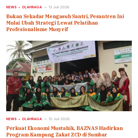
NEWS
OLAHRAGA
13 Juli 2026
Bukan Sekadar Mengasuh Santri, Pesantren Ini
Mulai Ubah Strategi Lewat Pelatihan
Profesionalisme Musyrif
NEWS
OLAHRAGA
10 Juli 2026
Perkuat Ekonomi Mustahik, BAZNAS Hadirkan
Program Kampung Zakat ZCD di Sumbar